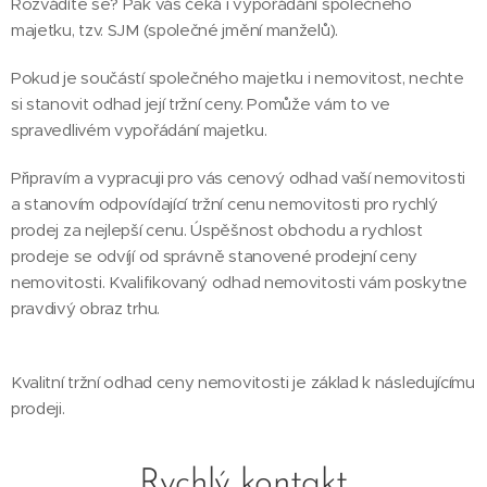
Rozvádíte se? Pak vás čeká i vypořádání společného
majetku, tzv. SJM (společné jmění manželů).
Pokud je součástí společného majetku i nemovitost, nechte
si stanovit odhad její tržní ceny. Pomůže vám to ve
spravedlivém vypořádání majetku.
Připravím a vypracuji pro vás cenový odhad vaší nemovitosti
a stanovím odpovídající tržní cenu nemovitosti pro rychlý
prodej za nejlepší cenu. Úspěšnost obchodu a rychlost
prodeje se odvíjí od správně stanovené prodejní ceny
nemovitosti. Kvalifikovaný odhad nemovitosti vám poskytne
pravdivý obraz trhu.
Kvalitní tržní odhad ceny nemovitosti je základ k následujícímu
prodeji.
Rychlý kontakt