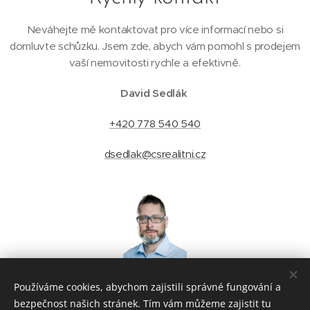
Neváhejte mě kontaktovat pro více informací nebo si
domluvte schůzku. Jsem zde, abych vám pomohl s prodejem
vaší nemovitosti rychle a efektivně.
David Sedlák
+420 778 540 540
dsedlak@csrealitni.cz
Používáme cookies, abychom zajistili správné fungování a
bezpečnost našich stránek. Tím vám můžeme zajistit tu