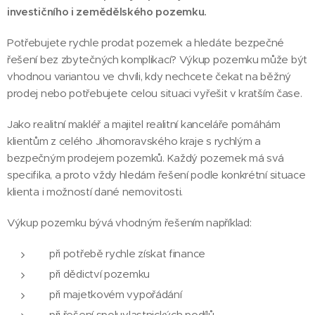
investičního i zemědělského pozemku.
Potřebujete rychle prodat pozemek a hledáte bezpečné
řešení bez zbytečných komplikací? Výkup pozemku může být
vhodnou variantou ve chvíli, kdy nechcete čekat na běžný
prodej nebo potřebujete celou situaci vyřešit v kratším čase.
Jako realitní makléř a majitel realitní kanceláře pomáhám
klientům z celého Jihomoravského kraje s rychlým a
bezpečným prodejem pozemků. Každý pozemek má svá
specifika, a proto vždy hledám řešení podle konkrétní situace
klienta i možností dané nemovitosti.
Výkup pozemku bývá vhodným řešením například:
při potřebě rychle získat finance
při dědictví pozemku
při majetkovém vypořádání
při řešení spoluvlastnických podílů