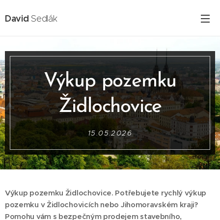
David
Sedlák
Výkup pozemku
Židlochovice
15.05.2026
Výkup pozemku Židlochovice. Potřebujete rychlý výkup
pozemku v Židlochovicích nebo Jihomoravském kraji?
Pomohu vám s bezpečným prodejem stavebního,