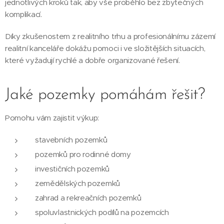
jednotlivých kroků tak, aby vše proběhlo bez zbytečných
komplikací.
Díky zkušenostem z realitního trhu a profesionálnímu zázemí
realitní kanceláře dokážu pomoci i ve složitějších situacích,
které vyžadují rychlé a dobře organizované řešení.
Jaké pozemky pomáhám řešit?
Pomohu vám zajistit výkup:
stavebních pozemků
pozemků pro rodinné domy
investičních pozemků
zemědělských pozemků
zahrad a rekreačních pozemků
spoluvlastnických podílů na pozemcích