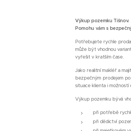
Výkup pozemku Tišnov. 
Pomohu vám s bezpečným
Potřebujete rychle prod
může být vhodnou variant
vyřešit v kratším čase.
Jako realitní makléř a ma
bezpečným prodejem poze
situace klienta i možností
Výkup pozemku bývá vhod
při potřebě rychl
při dědictví poz
při majetkovém v