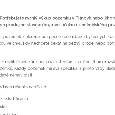
Potřebujete rychlý výkup pozemku v Tišnově nebo Jihom
 prodejem stavebního, investičního i zemědělského po
at pozemek a hledáte bezpečné řešení bez zbytečných ko
ou ve chvíli, kdy nechcete čekat na běžný prodej nebo potře
jitel realitní kanceláře pomáhám klientům z celého Jihomoravs
mků. Každý pozemek má svá specifika, a proto vždy hledá
 dané nemovitosti.
ným řešením například:
e získat finance
emku
ypořádání