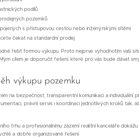
astnických podílů
prodejných pozemků
spojených s přístupovou cestou nebo inženýrskými sítěmi
chcete čekat na standardní prodej
né řešit formou výkupu. Proto nejprve vyhodnotím vaši situ
Mým cílem je doporučit řešení, které pro vás bude dávat smys
běh výkupu pozemku
em na bezpečnost, transparentní komunikaci a individuální p
kumentaci, právní servis i koordinaci jednotlivých kroků tak,
ího trhu a profesionálnímu zázemí realitní kanceláře dokážu p
rychlé a dobře organizované řešení.