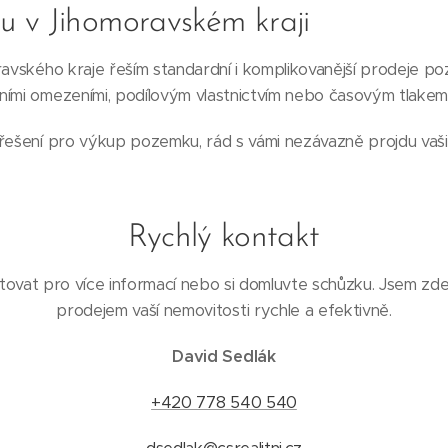
 v Jihomoravském kraji
ravského kraje řeším standardní i komplikovanější prodeje p
ními omezeními, podílovým vlastnictvím nebo časovým tlakem
řešení pro výkup pozemku, rád s vámi nezávazně projdu vaši 
Rychlý kontakt
ovat pro více informací nebo si domluvte schůzku. Jsem zd
prodejem vaší nemovitosti rychle a efektivně.
David Sedlák
+420 778 540 540