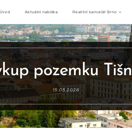
Úvod
Aktuální nabídka
Realitní kancelář Brno
kup pozemku Tiš
15.05.2026