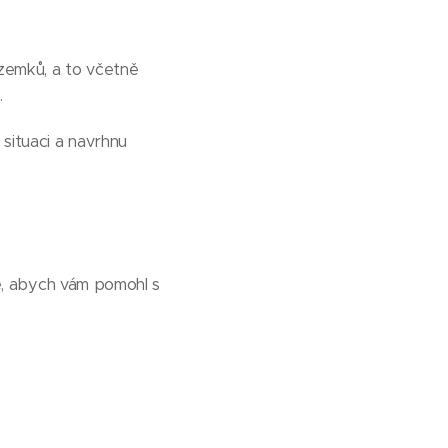
ozemků, a to včetně
.
situaci a navrhnu
e, abych vám pomohl s