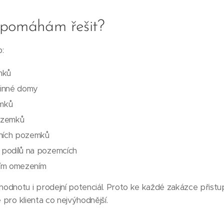
 pomáhám řešit?
:
mků
inné domy
emků
ozemků
čních pozemků
 podílů na pozemcích
ím omezením
dnotu i prodejní potenciál. Proto ke každé zakázce přistupu
e pro klienta co nejvýhodnější.