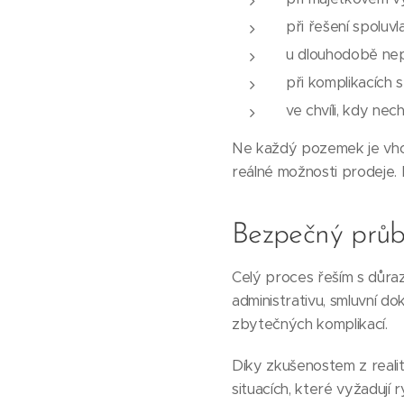
při řešení spoluvl
u dlouhodobě ne
při komplikacích 
ve chvíli, kdy ne
Ne každý pozemek je vhod
reálné možnosti prodeje. 
Bezpečný prů
Celý proces řeším s důraz
administrativu, smluvní do
zbytečných komplikací.
Díky zkušenostem z realitn
situacích, které vyžadují 