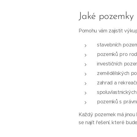
Jaké pozemky
Pomohu vám zajistit výkup
stavebních poze
pozemků pro rod
investičních poz
zemědělských p
zahrad a rekrea
spoluvlastnických
pozemků s právn
Každý pozemek má jinou ho
se najít řešení, které bud