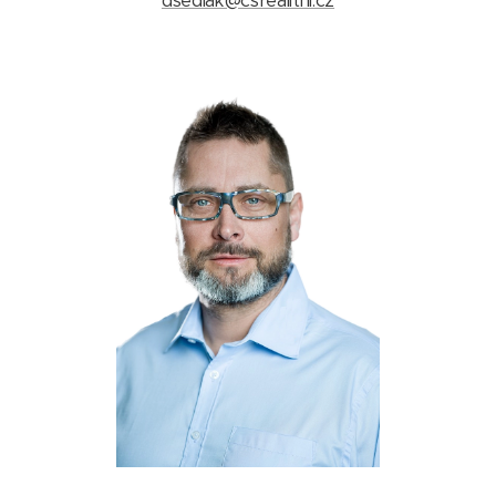
dsedlak@csrealitni.cz