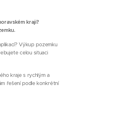
oravském kraji?
zemku.
mplikací? Výkup pozemku
bujete celou situaci
kého kraje s rychlým a
m řešení podle konkrétní