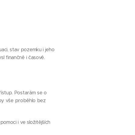
aci, stav pozemku i jeho
l finančně i časově.
řístup. Postarám se o
 aby vše proběhlo bez
omoci i ve složitějších