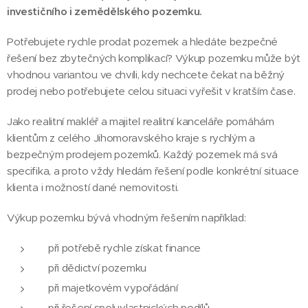
investičního i zemědělského pozemku.
Potřebujete rychle prodat pozemek a hledáte bezpečné
řešení bez zbytečných komplikací? Výkup pozemku může být
vhodnou variantou ve chvíli, kdy nechcete čekat na běžný
prodej nebo potřebujete celou situaci vyřešit v kratším čase.
Jako realitní makléř a majitel realitní kanceláře pomáhám
klientům z celého Jihomoravského kraje s rychlým a
bezpečným prodejem pozemků. Každý pozemek má svá
specifika, a proto vždy hledám řešení podle konkrétní situace
klienta i možností dané nemovitosti.
Výkup pozemku bývá vhodným řešením například:
při potřebě rychle získat finance
při dědictví pozemku
při majetkovém vypořádání
při řešení spoluvlastnických podílů