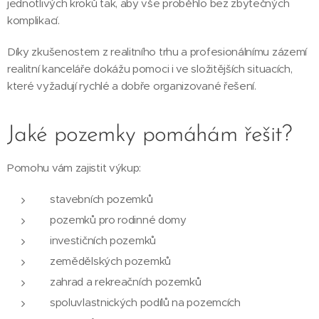
jednotlivých kroků tak, aby vše proběhlo bez zbytečných
komplikací.
Díky zkušenostem z realitního trhu a profesionálnímu zázemí
realitní kanceláře dokážu pomoci i ve složitějších situacích,
které vyžadují rychlé a dobře organizované řešení.
Jaké pozemky pomáhám řešit?
Pomohu vám zajistit výkup:
stavebních pozemků
pozemků pro rodinné domy
investičních pozemků
zemědělských pozemků
zahrad a rekreačních pozemků
spoluvlastnických podílů na pozemcích