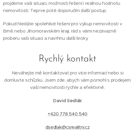
projdeme vaši situaci, možnosti řešení i reálnou hodnotu
nemovitosti. Teprve poté doporučím další postup.
Pokud hledáte spolehlivé řešení pro výkup nemovitosti v
Brně nebo Jihomoravském kraji, rád s vámi nezávazně
proberu vaši situaci a navrhnu další kroky.
Rychlý kontakt
Neváhejte mě kontaktovat pro více informací nebo si
domluvte schůzku. Jsem zde, abych vám pomohl s prodejem
vaší nemovitosti rychle a efektivně.
David Sedlák
+420 778 540 540
dsedlak@csrealitni.cz