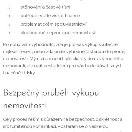
stěhování a časové tísni
potřebě rychle získat finance
problematickém spoluvlastnictví
dlouhodobě neprodejné nemovitosti
Pomohu vám vyhodnotit, zda je pro vás výkup skutečně
nejlepší řešení, nebo zda bude výhodnější standardní prodej
nemovitosti. Mým cílem není tlačit klienty do nevýhodného
rozhodnutí, ale najít cestu, která pro vás bude dávat smysl
finančně i lidsky.
Bezpečný průběh výkupu
nemovitosti
Celý proces řeším s důrazem na bezpečnost, diskrétnost a
srozumitelnou komunikaci. Postarám se o veškerou