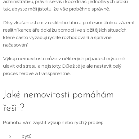
administrativu, právní servis i koordinaci jednotlivých kroků
tak, abyste měli jistotu, že vše proběhne správně.
Díky zkušenostem z realitního trhu a profesionálnímu zázemí
realitní kanceláře dokážu pomoci i ve složitějších situacích,
které často vyžadují rychlé rozhodování a správné
načasování.
Výkup nemovitosti může v některých případech výrazně
ulevit od stresu a nejistoty. Důležité je ale nastavit celý
proces férově a transparentně.
Jaké nemovitosti pomáhám
řešit?
Pomohu vám zajistit výkup nebo rychlý prodej:
bytů