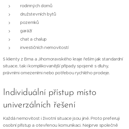
rodinných domů
družstevních bytů
pozemků
garáží
chat a chalup
investičních nemovitostí
S klienty z Brna a Jihomoravského kraje řeším jak standardní
situace, tak i komplikovanější případy spojené s dluhy,
právními omezeními nebo potřebou rychlého prodeje.
Individuální přístup místo
univerzálních řešení
Každá nemovitost i životní situace jsou jiné. Proto preferuji
osobní přístup a otevřenou komunikaci. Nejprve společně