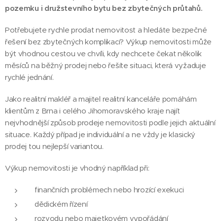
pozemku i družstevního bytu bez zbytečných průtahů.
Potřebujete rychle prodat nemovitost a hledáte bezpečné
řešení bez zbytečných komplikací? Výkup nemovitosti může
být vhodnou cestou ve chvíli, kdy nechcete čekat několik
měsíců na běžný prodej nebo řešíte situaci, která vyžaduje
rychlé jednání.
Jako realitní makléř a majitel realitní kanceláře pomáhám
klientům z Brna i celého Jihomoravského kraje najít
nejvhodnější způsob prodeje nemovitosti podle jejich aktuální
situace. Každý případ je individuální a ne vždy je klasický
prodej tou nejlepší variantou.
Výkup nemovitosti je vhodný například při:
finančních problémech nebo hrozící exekuci
dědickém řízení
rozvodu nebo majetkovém vypořádání