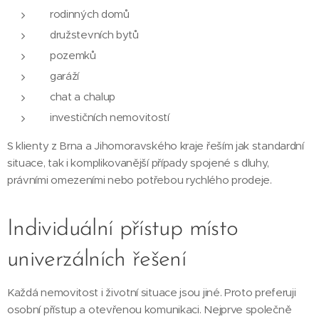
rodinných domů
družstevních bytů
pozemků
garáží
chat a chalup
investičních nemovitostí
S klienty z Brna a Jihomoravského kraje řeším jak standardní
situace, tak i komplikovanější případy spojené s dluhy,
právními omezeními nebo potřebou rychlého prodeje.
Individuální přístup místo
univerzálních řešení
Každá nemovitost i životní situace jsou jiné. Proto preferuji
osobní přístup a otevřenou komunikaci. Nejprve společně