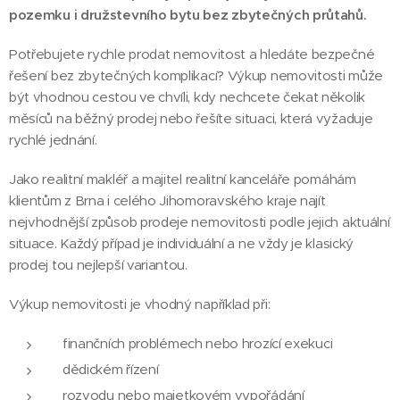
pozemku i družstevního bytu bez zbytečných průtahů.
Potřebujete rychle prodat nemovitost a hledáte bezpečné
řešení bez zbytečných komplikací? Výkup nemovitosti může
být vhodnou cestou ve chvíli, kdy nechcete čekat několik
měsíců na běžný prodej nebo řešíte situaci, která vyžaduje
rychlé jednání.
Jako realitní makléř a majitel realitní kanceláře pomáhám
klientům z Brna i celého Jihomoravského kraje najít
nejvhodnější způsob prodeje nemovitosti podle jejich aktuální
situace. Každý případ je individuální a ne vždy je klasický
prodej tou nejlepší variantou.
Výkup nemovitosti je vhodný například při:
finančních problémech nebo hrozící exekuci
dědickém řízení
rozvodu nebo majetkovém vypořádání