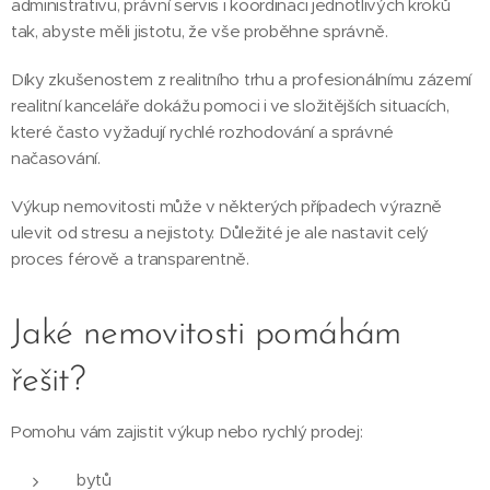
administrativu, právní servis i koordinaci jednotlivých kroků
tak, abyste měli jistotu, že vše proběhne správně.
Díky zkušenostem z realitního trhu a profesionálnímu zázemí
realitní kanceláře dokážu pomoci i ve složitějších situacích,
které často vyžadují rychlé rozhodování a správné
načasování.
Výkup nemovitosti může v některých případech výrazně
ulevit od stresu a nejistoty. Důležité je ale nastavit celý
proces férově a transparentně.
Jaké nemovitosti pomáhám
řešit?
Pomohu vám zajistit výkup nebo rychlý prodej:
bytů