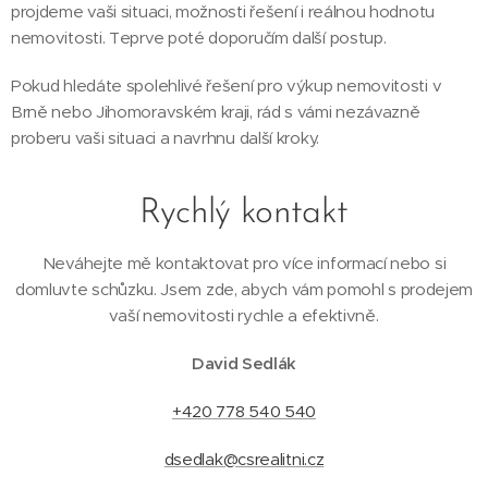
projdeme vaši situaci, možnosti řešení i reálnou hodnotu
nemovitosti. Teprve poté doporučím další postup.
Pokud hledáte spolehlivé řešení pro výkup nemovitosti v
Brně nebo Jihomoravském kraji, rád s vámi nezávazně
proberu vaši situaci a navrhnu další kroky.
Rychlý kontakt
Neváhejte mě kontaktovat pro více informací nebo si
domluvte schůzku. Jsem zde, abych vám pomohl s prodejem
vaší nemovitosti rychle a efektivně.
David Sedlák
+420 778 540 540
dsedlak@csrealitni.cz