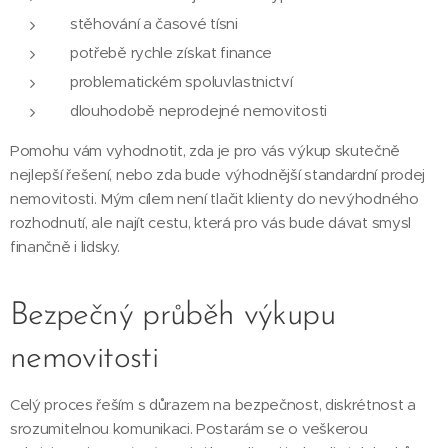
stěhování a časové tísni
potřebě rychle získat finance
problematickém spoluvlastnictví
dlouhodobě neprodejné nemovitosti
Pomohu vám vyhodnotit, zda je pro vás výkup skutečně
nejlepší řešení, nebo zda bude výhodnější standardní prodej
nemovitosti. Mým cílem není tlačit klienty do nevýhodného
rozhodnutí, ale najít cestu, která pro vás bude dávat smysl
finančně i lidsky.
Bezpečný průběh výkupu
nemovitosti
Celý proces řeším s důrazem na bezpečnost, diskrétnost a
srozumitelnou komunikaci. Postarám se o veškerou