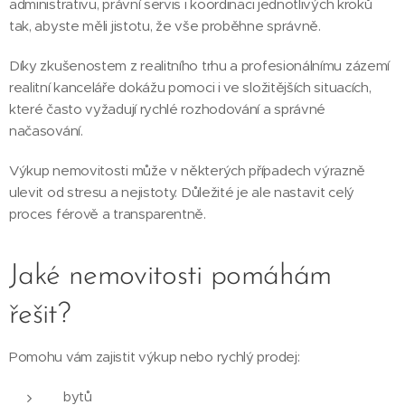
administrativu, právní servis i koordinaci jednotlivých kroků
tak, abyste měli jistotu, že vše proběhne správně.
Díky zkušenostem z realitního trhu a profesionálnímu zázemí
realitní kanceláře dokážu pomoci i ve složitějších situacích,
které často vyžadují rychlé rozhodování a správné
načasování.
Výkup nemovitosti může v některých případech výrazně
ulevit od stresu a nejistoty. Důležité je ale nastavit celý
proces férově a transparentně.
Jaké nemovitosti pomáhám
řešit?
Pomohu vám zajistit výkup nebo rychlý prodej:
bytů