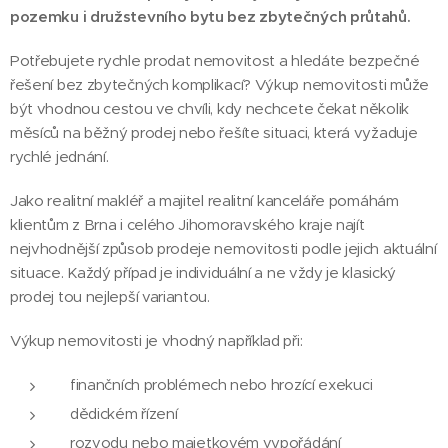
pozemku i družstevního bytu bez zbytečných průtahů.
Potřebujete rychle prodat nemovitost a hledáte bezpečné
řešení bez zbytečných komplikací? Výkup nemovitosti může
být vhodnou cestou ve chvíli, kdy nechcete čekat několik
měsíců na běžný prodej nebo řešíte situaci, která vyžaduje
rychlé jednání.
Jako realitní makléř a majitel realitní kanceláře pomáhám
klientům z Brna i celého Jihomoravského kraje najít
nejvhodnější způsob prodeje nemovitosti podle jejich aktuální
situace. Každý případ je individuální a ne vždy je klasický
prodej tou nejlepší variantou.
Výkup nemovitosti je vhodný například při:
finančních problémech nebo hrozící exekuci
dědickém řízení
rozvodu nebo majetkovém vypořádání