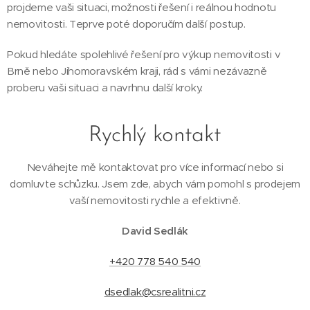
projdeme vaši situaci, možnosti řešení i reálnou hodnotu
nemovitosti. Teprve poté doporučím další postup.
Pokud hledáte spolehlivé řešení pro výkup nemovitosti v
Brně nebo Jihomoravském kraji, rád s vámi nezávazně
proberu vaši situaci a navrhnu další kroky.
Rychlý kontakt
Neváhejte mě kontaktovat pro více informací nebo si
domluvte schůzku. Jsem zde, abych vám pomohl s prodejem
vaší nemovitosti rychle a efektivně.
David Sedlák
+420 778 540 540
dsedlak@csrealitni.cz