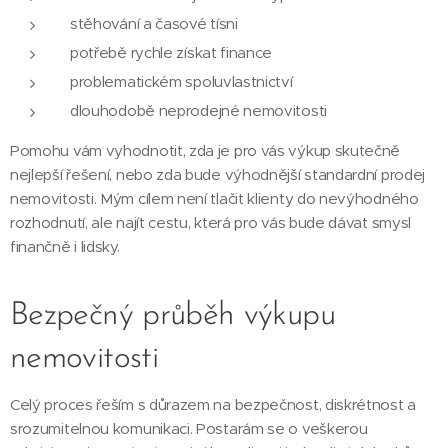
stěhování a časové tísni
potřebě rychle získat finance
problematickém spoluvlastnictví
dlouhodobě neprodejné nemovitosti
Pomohu vám vyhodnotit, zda je pro vás výkup skutečně
nejlepší řešení, nebo zda bude výhodnější standardní prodej
nemovitosti. Mým cílem není tlačit klienty do nevýhodného
rozhodnutí, ale najít cestu, která pro vás bude dávat smysl
finančně i lidsky.
Bezpečný průběh výkupu
nemovitosti
Celý proces řeším s důrazem na bezpečnost, diskrétnost a
srozumitelnou komunikaci. Postarám se o veškerou