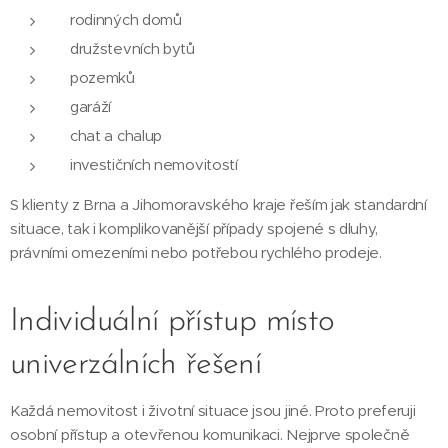
rodinných domů
družstevních bytů
pozemků
garáží
chat a chalup
investičních nemovitostí
S klienty z Brna a Jihomoravského kraje řeším jak standardní
situace, tak i komplikovanější případy spojené s dluhy,
právními omezeními nebo potřebou rychlého prodeje.
Individuální přístup místo
univerzálních řešení
Každá nemovitost i životní situace jsou jiné. Proto preferuji
osobní přístup a otevřenou komunikaci. Nejprve společně