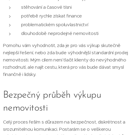
stěhování a časové tísni
potřebě rychle získat finance
problematickém spoluvlastnictví
dlouhodobě neprodejné nemovitosti
Pomohu vám vyhodnotit, zda je pro vás výkup skutečně
nejlepší řešení, nebo zda bude výhodnější standardní prodej
nemovitosti. Mým cílem není tlačit klienty do nevýhodného
rozhodnutí, ale najít cestu, která pro vás bude dávat smysl
finančně i lidsky.
Bezpečný průběh výkupu
nemovitosti
Celý proces řeším s důrazem na bezpečnost, diskrétnost a
srozumitelnou komunikaci. Postarám se o veškerou