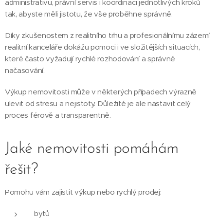
administrativu, právní servis i koordinaci jednotlivých kroků
tak, abyste měli jistotu, že vše proběhne správně.
Díky zkušenostem z realitního trhu a profesionálnímu zázemí
realitní kanceláře dokážu pomoci i ve složitějších situacích,
které často vyžadují rychlé rozhodování a správné
načasování.
Výkup nemovitosti může v některých případech výrazně
ulevit od stresu a nejistoty. Důležité je ale nastavit celý
proces férově a transparentně.
Jaké nemovitosti pomáhám
řešit?
Pomohu vám zajistit výkup nebo rychlý prodej:
bytů