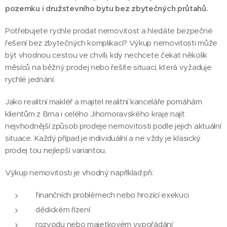
pozemku i družstevního bytu bez zbytečných průtahů.
Potřebujete rychle prodat nemovitost a hledáte bezpečné
řešení bez zbytečných komplikací? Výkup nemovitosti může
být vhodnou cestou ve chvíli, kdy nechcete čekat několik
měsíců na běžný prodej nebo řešíte situaci, která vyžaduje
rychlé jednání.
Jako realitní makléř a majitel realitní kanceláře pomáhám
klientům z Brna i celého Jihomoravského kraje najít
nejvhodnější způsob prodeje nemovitosti podle jejich aktuální
situace. Každý případ je individuální a ne vždy je klasický
prodej tou nejlepší variantou.
Výkup nemovitosti je vhodný například při:
finančních problémech nebo hrozící exekuci
dědickém řízení
rozvodu nebo majetkovém vypořádání