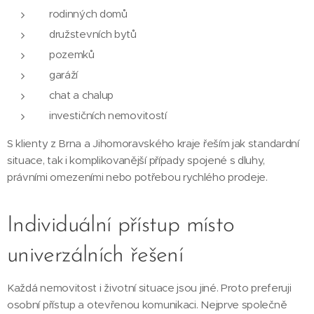
rodinných domů
družstevních bytů
pozemků
garáží
chat a chalup
investičních nemovitostí
S klienty z Brna a Jihomoravského kraje řeším jak standardní
situace, tak i komplikovanější případy spojené s dluhy,
právními omezeními nebo potřebou rychlého prodeje.
Individuální přístup místo
univerzálních řešení
Každá nemovitost i životní situace jsou jiné. Proto preferuji
osobní přístup a otevřenou komunikaci. Nejprve společně