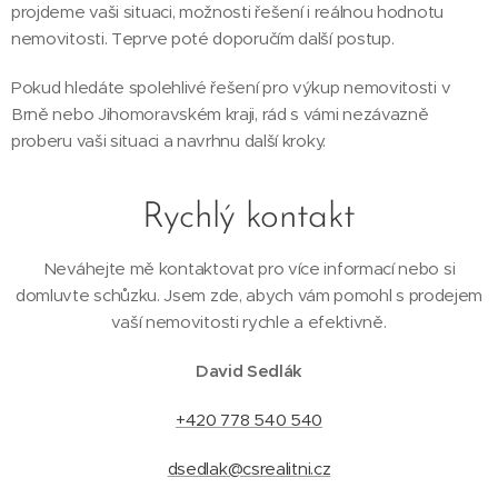
projdeme vaši situaci, možnosti řešení i reálnou hodnotu
nemovitosti. Teprve poté doporučím další postup.
Pokud hledáte spolehlivé řešení pro výkup nemovitosti v
Brně nebo Jihomoravském kraji, rád s vámi nezávazně
proberu vaši situaci a navrhnu další kroky.
Rychlý kontakt
Neváhejte mě kontaktovat pro více informací nebo si
domluvte schůzku. Jsem zde, abych vám pomohl s prodejem
vaší nemovitosti rychle a efektivně.
David Sedlák
+420 778 540 540
dsedlak@csrealitni.cz