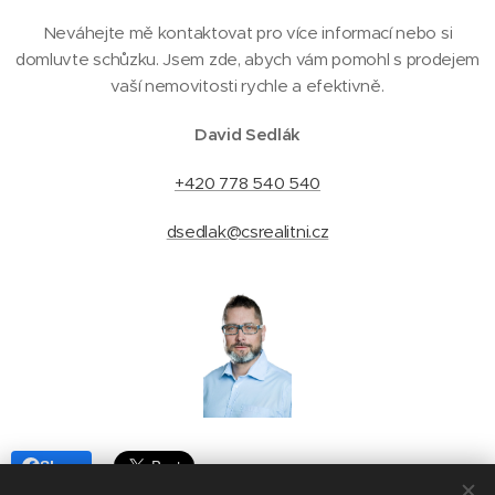
Neváhejte mě kontaktovat pro více informací nebo si
domluvte schůzku. Jsem zde, abych vám pomohl s prodejem
vaší nemovitosti rychle a efektivně.
David Sedlák
+420 778 540 540
dsedlak@csrealitni.cz
Share