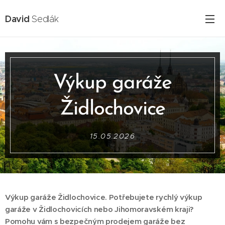
David
Sedlák
Výkup garáže
Židlochovice
15.05.2026
Výkup garáže Židlochovice. Potřebujete rychlý výkup
garáže v Židlochovicích nebo Jihomoravském kraji?
Pomohu vám s bezpečným prodejem garáže bez