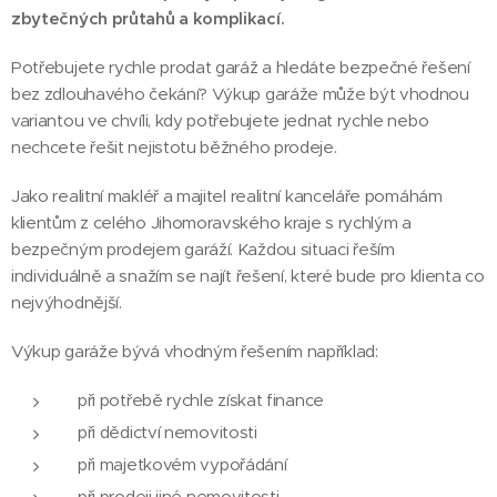
zbytečných průtahů a komplikací.
Potřebujete rychle prodat garáž a hledáte bezpečné řešení
bez zdlouhavého čekání? Výkup garáže může být vhodnou
variantou ve chvíli, kdy potřebujete jednat rychle nebo
nechcete řešit nejistotu běžného prodeje.
Jako realitní makléř a majitel realitní kanceláře pomáhám
klientům z celého Jihomoravského kraje s rychlým a
bezpečným prodejem garáží. Každou situaci řeším
individuálně a snažím se najít řešení, které bude pro klienta co
nejvýhodnější.
Výkup garáže bývá vhodným řešením například:
při potřebě rychle získat finance
při dědictví nemovitosti
při majetkovém vypořádání
při prodeji jiné nemovitosti