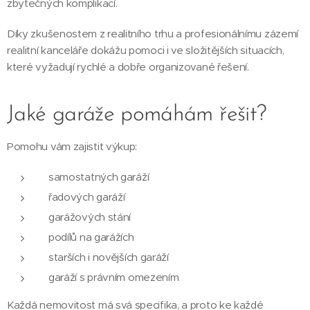
zbytečných komplikací.
Díky zkušenostem z realitního trhu a profesionálnímu zázemí
realitní kanceláře dokážu pomoci i ve složitějších situacích,
které vyžadují rychlé a dobře organizované řešení.
Jaké garáže pomáhám řešit?
Pomohu vám zajistit výkup:
samostatných garáží
řadových garáží
garážových stání
podílů na garážích
starších i novějších garáží
garáží s právním omezením
Každá nemovitost má svá specifika, a proto ke každé