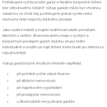
Potřebujete rychle prodat garáž a hledáte bezpečné řešení
bez zdlouhavého čekání? Výkup garáže může být vhodnou
variantou ve chvíli, kdy potřebujete jednat rychle nebo
nechcete řešit nejistotu běžného prodeje.
Jako realitní makléř a majitel realitní kanceláře pomáhám
klientům z celého Jihomoravského kraje s rychlým a
bezpečným prodejem garáží. Každou situaci řeším
individuálně a snažím se najít řešení, které bude pro klienta co
nejvýhodnější.
Výkup garáže bývá vhodným řešením například:
při potřebě rychle získat finance
při dědictví nemovitosti
při majetkovém vypořádání
při prodeji jiné nemovitosti
u dlouhodobě nevyužívané garáže