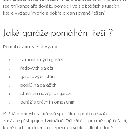
realitní kanceláře dokážu pomoci i ve složitějších situacích,
které vyžadují rychlé a dobře organizované řešení.
Jaké garáže pomáhám řešit?
Pomohu vám zajistit výkup:
samostatných garáží
řadových garáží
garážových stání
podílů na garážích
starších i novějších garáží
garáží s právním omezením
Každá nemovitost má svá specifika, a proto ke každé
zakázce přistupuji individuálně. Důležité je pro mě najít řešení,
které bude pro klienta bezpečné, rychlé a dlouhodobě