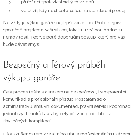
při řešení spoluvlastnických vztahů
ve chvíli, kdy nechcete čekat na standardní prodej
Ne vždy je výkup garáže nejlepší variantou. Proto nejprve
společně projdeme vaši situaci, lokalitu i reálnou hodnotu
nemovitosti. Teprve poté doporučím postup, který pro vás
bude dávat smysl.
Bezpečný a férový průběh
výkupu garáže
Celý proces řeším s důrazem na bezpečnost, transparentní
komunikaci a profesionální přístup. Postarám se o
administrativu, smluvní dokumentaci, právní servis i koordinaci
jednotlivých kroků tak, aby celý převod proběhl bez
zbytečných komplikací.
Díky zkušenostem z realitního trhu a profesionálnímu zázemí