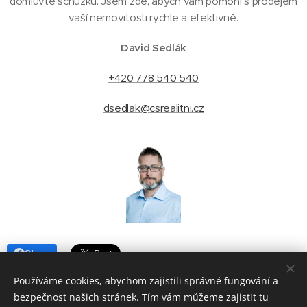
domluvte schůzku. Jsem zde, abych vám pomohl s prodejem
vaší nemovitosti rychle a efektivně.
David Sedlák
+420 778 540 540
dsedlak@csrealitni.cz
Share
Používáme cookies, abychom zajistili správné fungování a
bezpečnost našich stránek. Tím vám můžeme zajistit tu