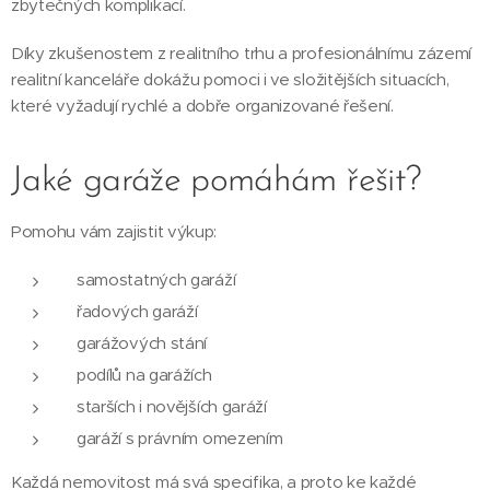
zbytečných komplikací.
Díky zkušenostem z realitního trhu a profesionálnímu zázemí
realitní kanceláře dokážu pomoci i ve složitějších situacích,
které vyžadují rychlé a dobře organizované řešení.
Jaké garáže pomáhám řešit?
Pomohu vám zajistit výkup:
samostatných garáží
řadových garáží
garážových stání
podílů na garážích
starších i novějších garáží
garáží s právním omezením
Každá nemovitost má svá specifika, a proto ke každé