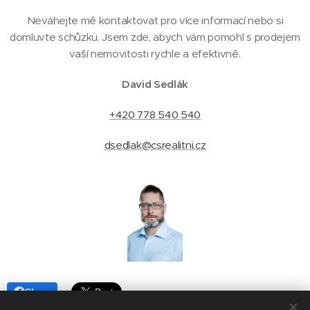
Neváhejte mě kontaktovat pro více informací nebo si
domluvte schůzku. Jsem zde, abych vám pomohl s prodejem
vaší nemovitosti rychle a efektivně.
David Sedlák
+420 778 540 540
dsedlak@csrealitni.cz
Share