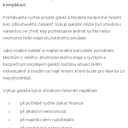
komplikací.
Potřebujete rychle prodat garáž a hledáte bezpečné řešení
bez zdlouhavého čekání? Výkup garáže může být vhodnou
variantou ve chvíli, kdy potřebujete jednat rychle nebo
nechcete řešit nejistotu běžného prodeje.
Jako realitní makléř a majitel realitní kanceláře pomáhám
klientům z celého Jihomoravského kraje s rychlým a
bezpečným prodejem garáží. Každou situaci řeším
individuálně a snažím se najít řešení, které bude pro klienta co
nejvýhodnější.
Výkup garáže bývá vhodným řešením například:
při potřebě rychle získat finance
při dědictví nemovitosti
při majetkovém vypořádání
při prodeji jiné nemovitosti