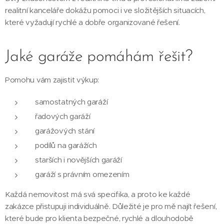
realitní kanceláře dokážu pomoci i ve složitějších situacích,
které vyžadují rychlé a dobře organizované řešení.
Jaké garáže pomáhám řešit?
Pomohu vám zajistit výkup:
samostatných garáží
řadových garáží
garážových stání
podílů na garážích
starších i novějších garáží
garáží s právním omezením
Každá nemovitost má svá specifika, a proto ke každé
zakázce přistupuji individuálně. Důležité je pro mě najít řešení,
které bude pro klienta bezpečné, rychlé a dlouhodobě