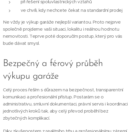
při řešení spoluvlastnických vztahů
ve chvíli, kdy nechcete čekat na standardní prodej
Ne vždy je výkup garáže nejlepší variantou. Proto nejprve
společně projdeme vaši situaci, lokalitu i reálnou hodnotu
nemovitosti. Teprve poté doporučím postup, který pro vás
bude dávat smysl.
Bezpečný a férový průběh
výkupu garáže
Celý proces řeším s důrazem na bezpečnost, transparentní
komunikaci a profesionální přístup. Postarám se o
administrativu, smluvní dokumentaci, právní servis i koordinaci
jednotlivých kroků tak, aby celý převod proběhl bez
zbytečných komplikací.
Díky zkušenostem z realitního trhu a profesionálnímu zázemí