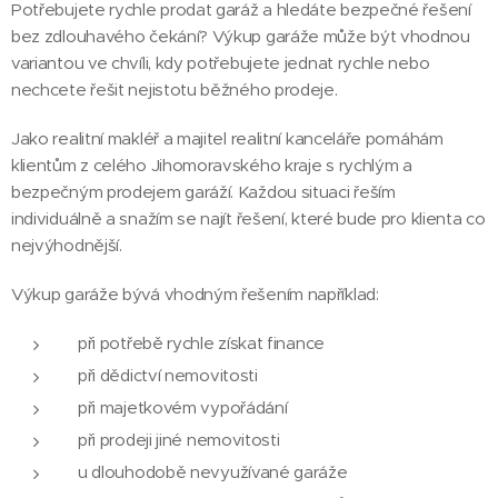
Potřebujete rychle prodat garáž a hledáte bezpečné řešení
bez zdlouhavého čekání? Výkup garáže může být vhodnou
variantou ve chvíli, kdy potřebujete jednat rychle nebo
nechcete řešit nejistotu běžného prodeje.
Jako realitní makléř a majitel realitní kanceláře pomáhám
klientům z celého Jihomoravského kraje s rychlým a
bezpečným prodejem garáží. Každou situaci řeším
individuálně a snažím se najít řešení, které bude pro klienta co
nejvýhodnější.
Výkup garáže bývá vhodným řešením například:
při potřebě rychle získat finance
při dědictví nemovitosti
při majetkovém vypořádání
při prodeji jiné nemovitosti
u dlouhodobě nevyužívané garáže