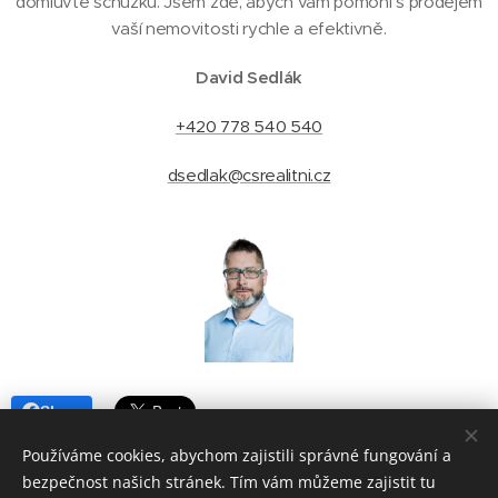
domluvte schůzku. Jsem zde, abych vám pomohl s prodejem
vaší nemovitosti rychle a efektivně.
David Sedlák
+420 778 540 540
dsedlak@csrealitni.cz
Share
Používáme cookies, abychom zajistili správné fungování a
bezpečnost našich stránek. Tím vám můžeme zajistit tu