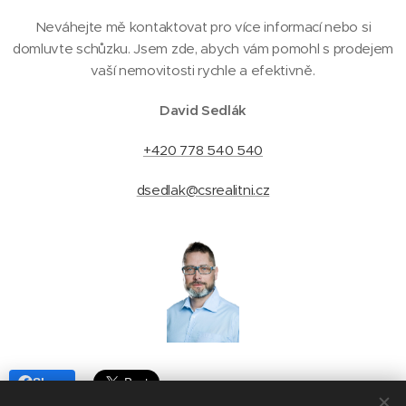
Neváhejte mě kontaktovat pro více informací nebo si
domluvte schůzku. Jsem zde, abych vám pomohl s prodejem
vaší nemovitosti rychle a efektivně.
David Sedlák
+420 778 540 540
dsedlak@csrealitni.cz
Share