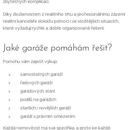
zbytečných komplikací.
Díky zkušenostem z realitního trhu a profesionálnímu zázemí
realitní kanceláře dokážu pomoci i ve složitějších situacích,
které vyžadují rychlé a dobře organizované řešení.
Jaké garáže pomáhám řešit?
Pomohu vám zajistit výkup:
samostatných garáží
řadových garáží
garážových stání
podílů na garážích
starších i novějších garáží
garáží s právním omezením
Každá nemovitost má svá specifika, a proto ke každé