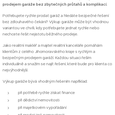
prodejem garáže bez zbytečných průtahů a komplikací.
Potřebujete rychle prodat garáž a hledáte bezpečné řešení
bez zdlouhavého čekání? Výkup garáže může být vhodnou
variantou ve chvíli, kdy potřebujete jednat rychle nebo
nechcete řešit nejistotu běžného prodeje.
Jako realitní makléř a majitel realitní kanceláře pomáhám
klientům z celého Jihomoravského kraje s rychlým a
bezpečným prodejem garáží. Každou situaci řeším
individuálně a snažím se najít řešení, které bude pro klienta co
nejvýhodnější.
Výkup garáže bývá vhodným řešením například:
při potřebě rychle získat finance
při dědictví nemovitosti
při majetkovém vypořádání
při prodeji jiné nemovitosti