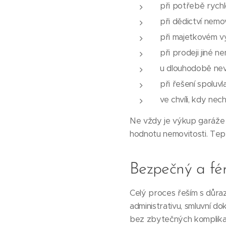
při potřebě rychl
při dědictví nemov
při majetkovém v
při prodeji jiné n
u dlouhodobě ne
při řešení spoluv
ve chvíli, kdy ne
Ne vždy je výkup garáže ne
hodnotu nemovitosti. Tep
Bezpečný a fé
Celý proces řeším s důra
administrativu, smluvní do
bez zbytečných komplikac