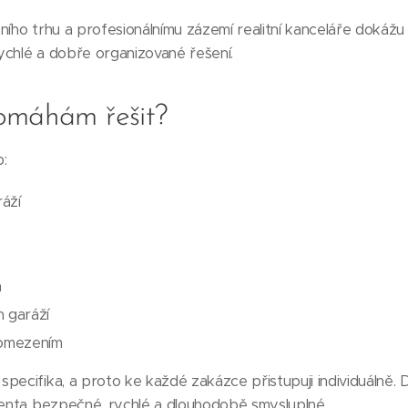
ího trhu a profesionálnímu zázemí realitní kanceláře dokážu p
rychlé a dobře organizované řešení.
omáhám řešit?
:
áží
h
h garáží
 omezením
pecifika, a proto ke každé zakázce přistupuji individuálně. D
lienta bezpečné, rychlé a dlouhodobě smysluplné.