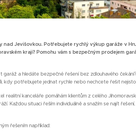
 nad Jevišovkou. Potřebujete rychlý výkup garáže v H
oravském kraji? Pomohu vám s bezpečným prodejem gar
at garáž a hledáte bezpečné řešení bez zdlouhavého čekán
li, kdy potřebujete jednat rychle nebo nechcete řešit nejis
jitel realitní kanceláře pomáhám klientům z celého Jihomoravs
. Každou situaci řeším individuálně a snažím se najít řešení,
ým řešením například: