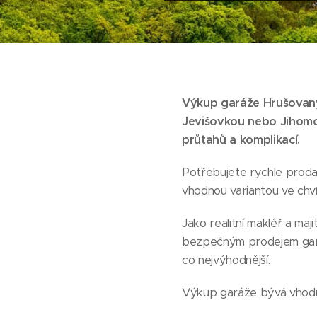
Výkup garáže Hrušovany
Jevišovkou nebo Jihom
průtahů a komplikací.
Potřebujete rychle prod
vhodnou variantou ve chví
Jako realitní makléř a ma
bezpečným prodejem garáží
co nejvýhodnější.
Výkup garáže bývá vhodn