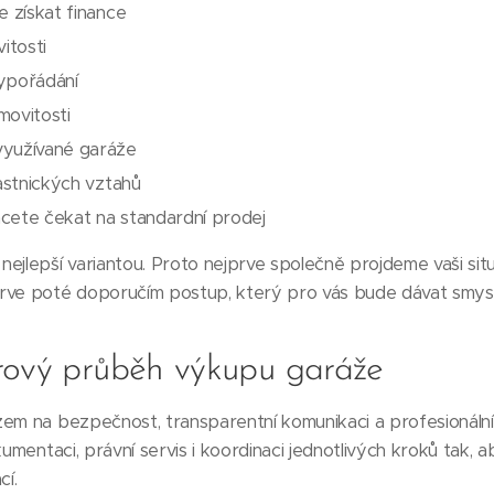
e získat finance
itosti
ypořádání
emovitosti
využívané garáže
lastnických vztahů
chcete čekat na standardní prodej
jlepší variantou. Proto nejprve společně projdeme vaši situac
rve poté doporučím postup, který pro vás bude dávat smysl
rový průběh výkupu garáže
zem na bezpečnost, transparentní komunikaci a profesionální
kumentaci, právní servis i koordinaci jednotlivých kroků tak,
í.