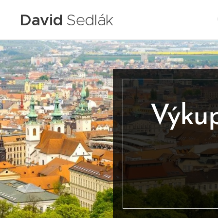
David
Sedlák
Výkup