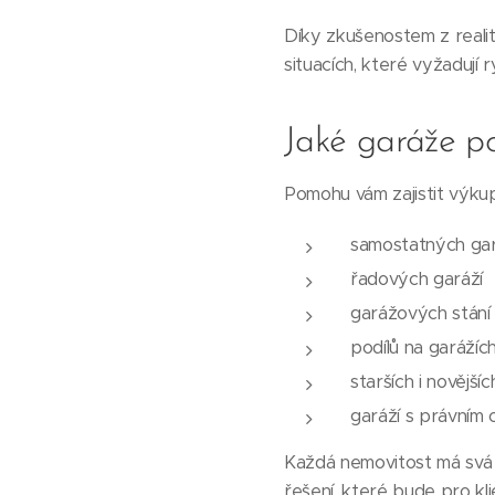
Díky zkušenostem z realitn
situacích, které vyžadují 
Jaké garáže p
Pomohu vám zajistit výkup
samostatných gar
řadových garáží
garážových stání
podílů na garážíc
starších i novějšíc
garáží s právním
Každá nemovitost má svá s
řešení, které bude pro k