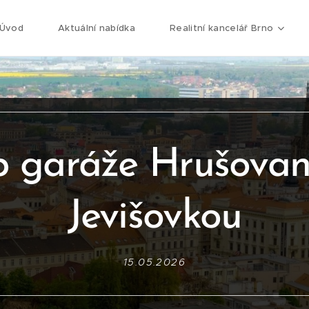
Úvod
Aktuální nabídka
Realitní kancelář Brno
 garáže Hrušova
Jevišovkou
15.05.2026