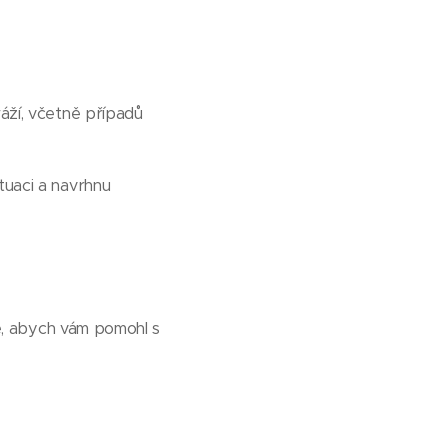
ráží, včetně případů
tuaci a navrhnu
e, abych vám pomohl s