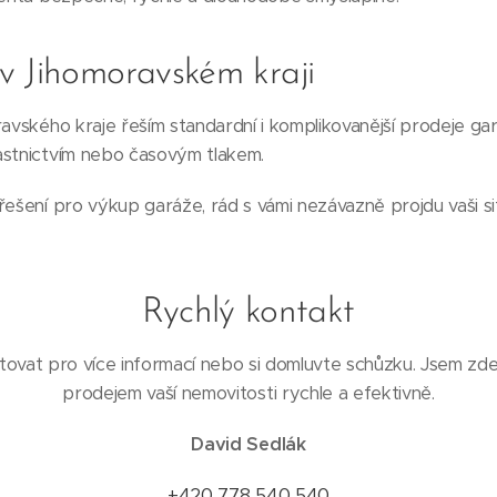
v Jihomoravském kraji
ravského kraje řeším standardní i komplikovanější prodeje ga
astnictvím nebo časovým tlakem.
řešení pro výkup garáže, rád s vámi nezávazně projdu vaši si
Rychlý kontakt
ovat pro více informací nebo si domluvte schůzku. Jsem zd
prodejem vaší nemovitosti rychle a efektivně.
David Sedlák
+420 778 540 540