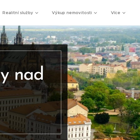
Realitní služby
Výkup nemovitosti
Více
ny nad