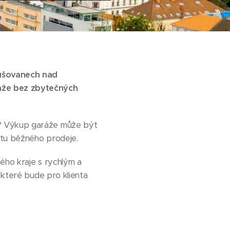
rušovanech nad
áže bez zbytečných
í? Výkup garáže může být
totu běžného prodeje.
kého kraje s rychlým a
 které bude pro klienta