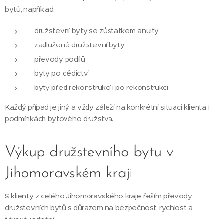
bytů, například:
družstevní byty se zůstatkem anuity
zadlužené družstevní byty
převody podílů
byty po dědictví
byty před rekonstrukcí i po rekonstrukci
Každý případ je jiný a vždy záleží na konkrétní situaci klienta i
podmínkách bytového družstva.
Výkup družstevního bytu v
Jihomoravském kraji
S klienty z celého Jihomoravského kraje řeším převody
družstevních bytů s důrazem na bezpečnost, rychlost a