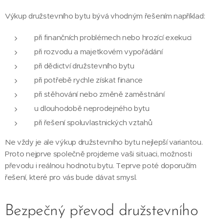
Výkup družstevního bytu bývá vhodným řešením například:
při finančních problémech nebo hrozící exekuci
při rozvodu a majetkovém vypořádání
při dědictví družstevního bytu
při potřebě rychle získat finance
při stěhování nebo změně zaměstnání
u dlouhodobě neprodejného bytu
při řešení spoluvlastnických vztahů
Ne vždy je ale výkup družstevního bytu nejlepší variantou.
Proto nejprve společně projdeme vaši situaci, možnosti
převodu i reálnou hodnotu bytu. Teprve poté doporučím
řešení, které pro vás bude dávat smysl.
Bezpečný převod družstevního