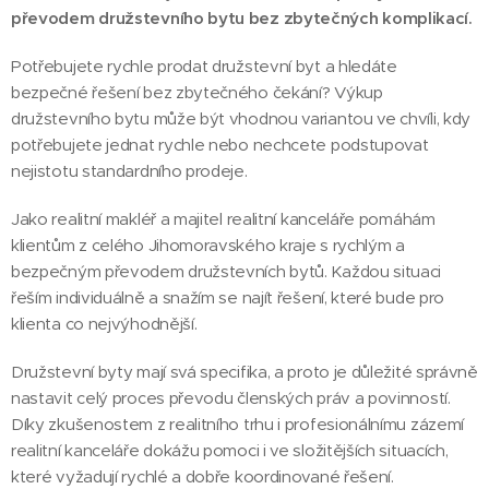
převodem družstevního bytu bez zbytečných komplikací.
Potřebujete rychle prodat družstevní byt a hledáte
bezpečné řešení bez zbytečného čekání? Výkup
družstevního bytu může být vhodnou variantou ve chvíli, kdy
potřebujete jednat rychle nebo nechcete podstupovat
nejistotu standardního prodeje.
Jako realitní makléř a majitel realitní kanceláře pomáhám
klientům z celého Jihomoravského kraje s rychlým a
bezpečným převodem družstevních bytů. Každou situaci
řeším individuálně a snažím se najít řešení, které bude pro
klienta co nejvýhodnější.
Družstevní byty mají svá specifika, a proto je důležité správně
nastavit celý proces převodu členských práv a povinností.
Díky zkušenostem z realitního trhu i profesionálnímu zázemí
realitní kanceláře dokážu pomoci i ve složitějších situacích,
které vyžadují rychlé a dobře koordinované řešení.