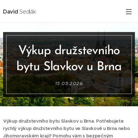
David
Sedlák
Výkup družstevního
bytu Slavkov u Brna
15.05.2026
Výkup družstevního bytu Slavkov u Brna. Potřebujete
rychlý výkup družstevního bytu ve Slavkově u Brna nebo
Jihomoravském kraji? Pomohu vám s bezpečným