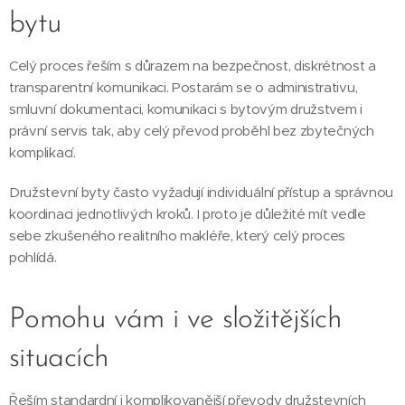
bytu
Celý proces řeším s důrazem na bezpečnost, diskrétnost a
transparentní komunikaci. Postarám se o administrativu,
smluvní dokumentaci, komunikaci s bytovým družstvem i
právní servis tak, aby celý převod proběhl bez zbytečných
komplikací.
Družstevní byty často vyžadují individuální přístup a správnou
koordinaci jednotlivých kroků. I proto je důležité mít vedle
sebe zkušeného realitního makléře, který celý proces
pohlídá.
Pomohu vám i ve složitějších
situacích
Řeším standardní i komplikovanější převody družstevních