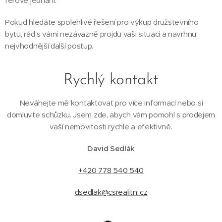
férové jednání.
Pokud hledáte spolehlivé řešení pro výkup družstevního
bytu, rád s vámi nezávazně projdu vaši situaci a navrhnu
nejvhodnější další postup.
Rychlý kontakt
Neváhejte mě kontaktovat pro více informací nebo si
domluvte schůzku. Jsem zde, abych vám pomohl s prodejem
vaší nemovitosti rychle a efektivně.
David Sedlák
+420 778 540 540
dsedlak@csrealitni.cz