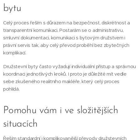
bytu
Celý proces řeším s důrazem na bezpečnost, diskrétnost a
transparentní komunikaci. Postarám se o administrativu,
smluvní dokumentaci, komunikaci s bytovým družstvem i
právní servis tak, aby celý převod proběhl bez zbytečných
komplikací.
Družstevní byty často vyžadují individuální přístup a správnou
koordinaci jednotlivých kroků. I proto je důležité mít vedle
sebe zkušeného realitního makléře, který celý proces
pohlídá.
Pomohu vám i ve složitějších
situacích
Řeším standardní i komplikovanější převody družstevních