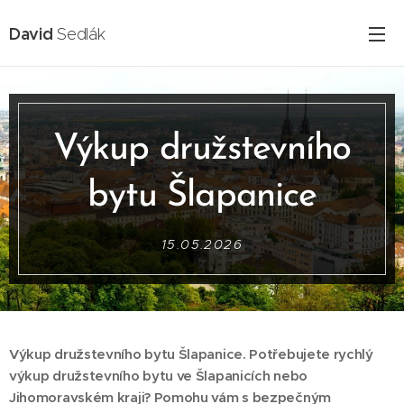
David
Sedlák
Výkup družstevního
bytu Šlapanice
15.05.2026
Výkup družstevního bytu Šlapanice. Potřebujete rychlý
výkup družstevního bytu ve Šlapanicích nebo
Jihomoravském kraji? Pomohu vám s bezpečným