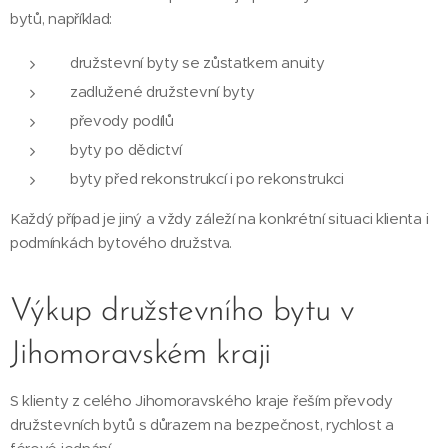
bytů, například:
družstevní byty se zůstatkem anuity
zadlužené družstevní byty
převody podílů
byty po dědictví
byty před rekonstrukcí i po rekonstrukci
Každý případ je jiný a vždy záleží na konkrétní situaci klienta i
podmínkách bytového družstva.
Výkup družstevního bytu v
Jihomoravském kraji
S klienty z celého Jihomoravského kraje řeším převody
družstevních bytů s důrazem na bezpečnost, rychlost a