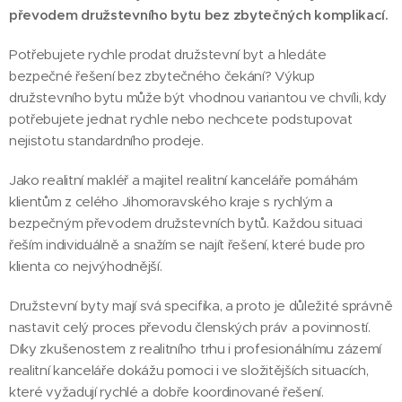
převodem družstevního bytu bez zbytečných komplikací.
Potřebujete rychle prodat družstevní byt a hledáte
bezpečné řešení bez zbytečného čekání? Výkup
družstevního bytu může být vhodnou variantou ve chvíli, kdy
potřebujete jednat rychle nebo nechcete podstupovat
nejistotu standardního prodeje.
Jako realitní makléř a majitel realitní kanceláře pomáhám
klientům z celého Jihomoravského kraje s rychlým a
bezpečným převodem družstevních bytů. Každou situaci
řeším individuálně a snažím se najít řešení, které bude pro
klienta co nejvýhodnější.
Družstevní byty mají svá specifika, a proto je důležité správně
nastavit celý proces převodu členských práv a povinností.
Díky zkušenostem z realitního trhu i profesionálnímu zázemí
realitní kanceláře dokážu pomoci i ve složitějších situacích,
které vyžadují rychlé a dobře koordinované řešení.