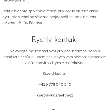
férové jednání.
Pokud hledáte spolehlivé řešení pro výkup družstevního
bytu, rád s vámi nezávazně projdu vaši situaci a navrhnu
nejvhodnější další postup.
Rychlý kontakt
Neváhejte mě kontaktovat pro více informací nebo si
domluvte schůzku. Jsem zde, abych vám pomohl s prodejem
vaší nemovitosti rychle a efektivně.
David Sedlák
+420 778 540 540
dsedlak@csrealitni.cz