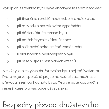
Výkup družstevního bytu bývá vhodným řešením například:
při finančních problémech nebo hrozící exekuci
při rozvodu a majetkovém vypořádání
při dědictví družstevního bytu
při potřebě rychle získat finance
při stěhování nebo změně zaměstnání
u dlouhodobě neprodejného bytu
při řešení spoluvlastnických vztahů
Ne vždy je ale výkup družstevního bytu nejlepší variantou.
Proto nejprve společně projdeme vaši situaci, možnosti
převodu i reálnou hodnotu bytu. Teprve poté doporučím
řešení, které pro vás bude dávat smysl.
Bezpečný převod družstevního