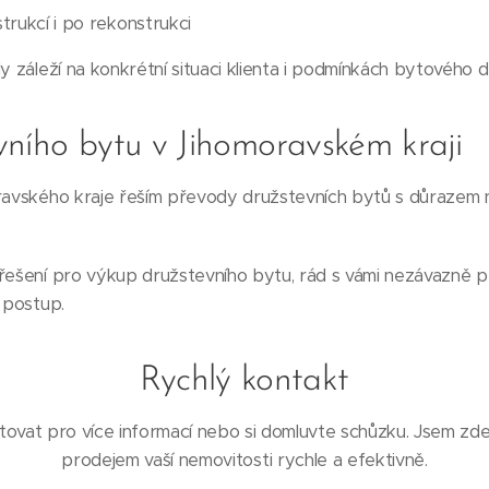
rukcí i po rekonstrukci
y záleží na konkrétní situaci klienta i podmínkách bytového d
vního bytu v Jihomoravském kraji
oravského kraje řeším převody družstevních bytů s důrazem 
řešení pro výkup družstevního bytu, rád s vámi nezávazně pro
í postup.
Rychlý kontakt
ovat pro více informací nebo si domluvte schůzku. Jsem zd
prodejem vaší nemovitosti rychle a efektivně.