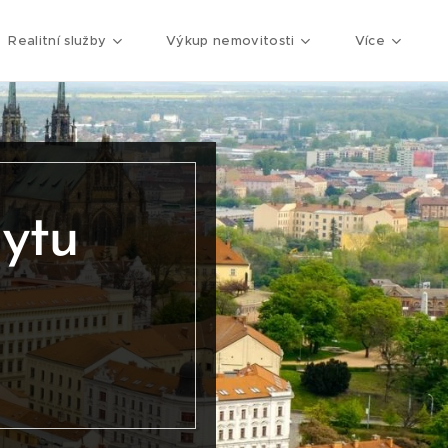
Realitní služby
Výkup nemovitosti
Více
ytu