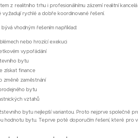
em z realitního trhu i profesionálnímu zázemí realitní kancel
eré vyžadují rychlé a dobře koordinované řešení.
 bývá vhodným řešením například:
oblémech nebo hrozící exekuci
jetkovém vypořádání
stevního bytu
e získat finance
bo změně zaměstnání
prodejného bytu
lastnických vztahů
stevního bytu nejlepší variantou. Proto nejprve společně pro
ou hodnotu bytu. Teprve poté doporučím řešení, které pro v