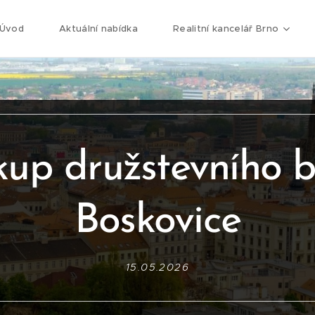
Úvod
Aktuální nabídka
Realitní kancelář Brno
kup družstevního b
Boskovice
15.05.2026