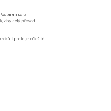
 Postarám se o
ak, aby celý převod
roků. I proto je důležité