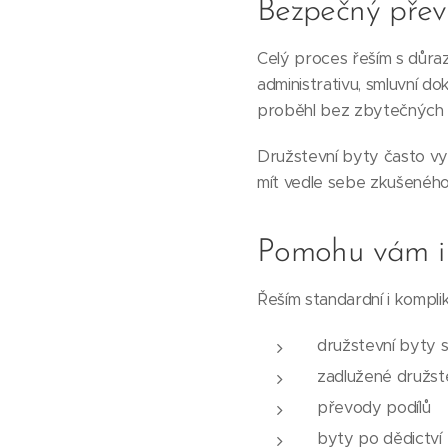
Bezpečný přev
Celý proces řeším s důra
administrativu, smluvní d
proběhl bez zbytečných k
Družstevní byty často vyža
mít vedle sebe zkušeného 
Pomohu vám i v
Řeším standardní i kompli
družstevní byty 
zadlužené družst
převody podílů
byty po dědictví