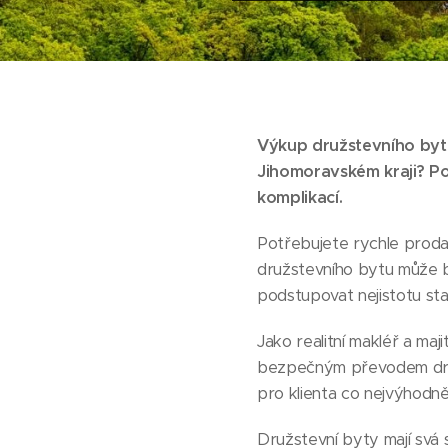
Výkup družstevního byt
Jihomoravském kraji? 
komplikací.
Potřebujete rychle prod
družstevního bytu může b
podstupovat nejistotu st
Jako realitní makléř a ma
bezpečným převodem družst
pro klienta co nejvýhodněj
Družstevní byty mají svá 