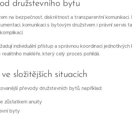
od družstevního bytu
zem na bezpečnost, diskrétnost a transparentní komunikaci.
okumentaci, komunikaci s bytovým družstvem i právní servis t
omplikací.
dují individuální přístup a správnou koordinaci jednotlivých k
realitního makléře, který celý proces pohlídá.
e složitějších situacích
kovanější převody družstevních bytů, například:
se zůstatkem anuity
evní byty