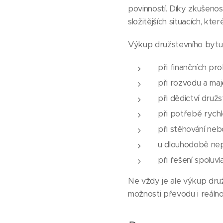
povinností. Díky zkušenost
složitějších situacích, kt
Výkup družstevního bytu
při finančních pr
při rozvodu a ma
při dědictví druž
při potřebě rychl
při stěhování ne
u dlouhodobě ne
při řešení spoluv
Ne vždy je ale výkup druž
možnosti převodu i reáln