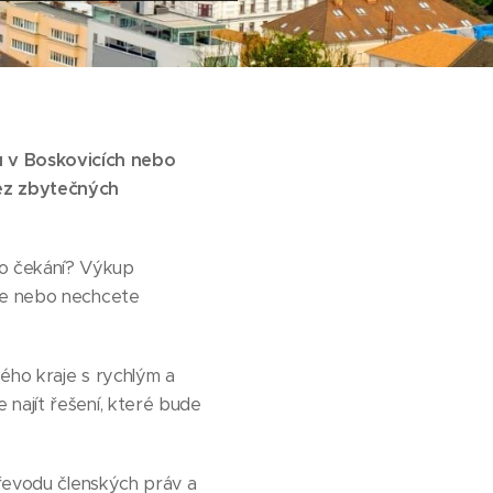
u v Boskovicích nebo
ez zbytečných
ho čekání? Výkup
hle nebo nechcete
kého kraje s rychlým a
 najít řešení, které bude
převodu členských práv a