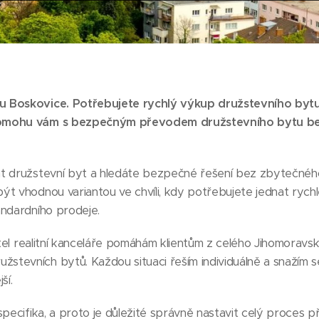
u Boskovice. Potřebujete rychlý výkup družstevního byt
Pomohu vám s bezpečným převodem družstevního bytu b
at družstevní byt a hledáte bezpečné řešení bez zbytečné
ýt vhodnou variantou ve chvíli, kdy potřebujete jednat ryc
andardního prodeje.
jitel realitní kanceláře pomáhám klientům z celého Jihomoravs
evních bytů. Každou situaci řeším individuálně a snažím se
ší.
specifika, a proto je důležité správně nastavit celý proces 