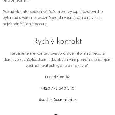
férové jednání.
Pokud hledáte spolehlivé řešení pro výkup družstevního
bytu, rád s vámi nezávazně projdu vaši situaci a navrhnu
nejvhodnější další postup.
Rychlý kontakt
Neváhejte mě kontaktovat pro více informací nebo si
domluvte schůzku. Jsem zde, abych vám pomohl s prodejem
vaší nemovitosti rychle a efektivně.
David Sedlák
+420 778 540 540
dsedlak@csrealitni.cz