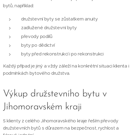
bytů, například:
družstevní byty se zůstatkem anuity
zadlužené družstevní byty
převody podílů
byty po dědictví
byty před rekonstrukcí i po rekonstrukci
Každý případ je jiný a vždy záleží na konkrétní situaci klienta i
podmínkách bytového družstva.
Výkup družstevního bytu v
Jihomoravském kraji
S klienty z celého Jihomoravského kraje řeším převody
družstevních bytů s důrazem na bezpečnost, rychlost a