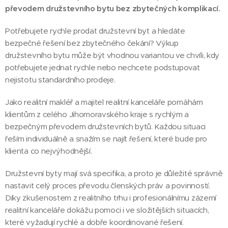
převodem družstevního bytu bez zbytečných komplikací.
Potřebujete rychle prodat družstevní byt a hledáte
bezpečné řešení bez zbytečného čekání? Výkup
družstevního bytu může být vhodnou variantou ve chvíli, kdy
potřebujete jednat rychle nebo nechcete podstupovat
nejistotu standardního prodeje.
Jako realitní makléř a majitel realitní kanceláře pomáhám
klientům z celého Jihomoravského kraje s rychlým a
bezpečným převodem družstevních bytů. Každou situaci
řeším individuálně a snažím se najít řešení, které bude pro
klienta co nejvýhodnější.
Družstevní byty mají svá specifika, a proto je důležité správně
nastavit celý proces převodu členských práv a povinností.
Díky zkušenostem z realitního trhu i profesionálnímu zázemí
realitní kanceláře dokážu pomoci i ve složitějších situacích,
které vyžadují rychlé a dobře koordinované řešení.