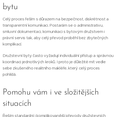
bytu
Celý proces řeším s důrazem na bezpečnost, diskrétnost a
transparentní komunikaci. Postarám se o administrativu,
smluvní dokumentaci, komunikaci s bytovým družstvem i
právní servis tak, aby celý převod proběhl bez zbytečných
komplikací.
Družstevní byty často vyžadují individuální přístup a správnou
koordinaci jednotlivých kroků. I proto je důležité mít vedle
sebe zkušeného realitního makléře, který celý proces
pohlídá.
Pomohu vám i ve složitějších
situacích
Řeším standardní i komplikovanější převody družstevních