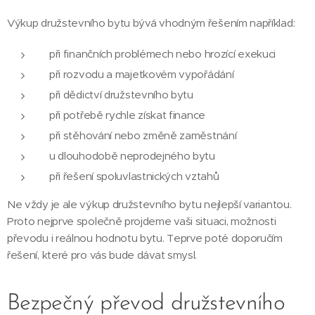
Výkup družstevního bytu bývá vhodným řešením například:
při finančních problémech nebo hrozící exekuci
při rozvodu a majetkovém vypořádání
při dědictví družstevního bytu
při potřebě rychle získat finance
při stěhování nebo změně zaměstnání
u dlouhodobě neprodejného bytu
při řešení spoluvlastnických vztahů
Ne vždy je ale výkup družstevního bytu nejlepší variantou.
Proto nejprve společně projdeme vaši situaci, možnosti
převodu i reálnou hodnotu bytu. Teprve poté doporučím
řešení, které pro vás bude dávat smysl.
Bezpečný převod družstevního