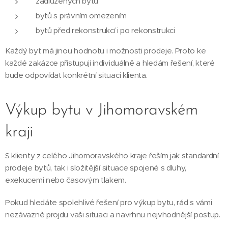
zadlužených bytů
bytů s právním omezením
bytů před rekonstrukcí i po rekonstrukci
Každý byt má jinou hodnotu i možnosti prodeje. Proto ke
každé zakázce přistupuji individuálně a hledám řešení, které
bude odpovídat konkrétní situaci klienta.
Výkup bytu v Jihomoravském
kraji
S klienty z celého Jihomoravského kraje řeším jak standardní
prodeje bytů, tak i složitější situace spojené s dluhy,
exekucemi nebo časovým tlakem.
Pokud hledáte spolehlivé řešení pro výkup bytu, rád s vámi
nezávazně projdu vaši situaci a navrhnu nejvhodnější postup.