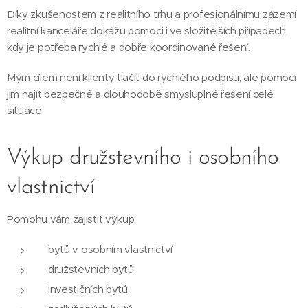
Díky zkušenostem z realitního trhu a profesionálnímu zázemí
realitní kanceláře dokážu pomoci i ve složitějších případech,
kdy je potřeba rychlé a dobře koordinované řešení.
Mým cílem není klienty tlačit do rychlého podpisu, ale pomoci
jim najít bezpečné a dlouhodobě smysluplné řešení celé
situace.
Výkup družstevního i osobního
vlastnictví
Pomohu vám zajistit výkup:
bytů v osobním vlastnictví
družstevních bytů
investičních bytů