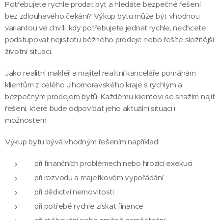
Potřebujete rychle prodat byt a hledáte bezpečné řešení
bez zdlouhavého čekání? Výkup bytu může být vhodnou
variantou ve chvíli, kdy potřebujete jednat rychle, nechcete
podstupovat nejistotu běžného prodeje nebo řešíte složitější
životní situaci.
Jako realitní makléř a majitel realitní kanceláře pomáhám
klientům z celého Jihomoravského kraje s rychlým a
bezpečným prodejem bytů. Každému klientovi se snažím najít
řešení, které bude odpovídat jeho aktuální situaci i
možnostem.
Výkup bytu bývá vhodným řešením například:
při finančních problémech nebo hrozící exekuci
při rozvodu a majetkovém vypořádání
při dědictví nemovitosti
při potřebě rychle získat finance