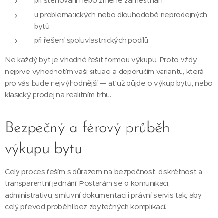
při stěhování nebo změně zaměstnání
u problematických nebo dlouhodobě neprodejných
bytů
při řešení spoluvlastnických podílů
Ne každý byt je vhodné řešit formou výkupu. Proto vždy
nejprve vyhodnotím vaši situaci a doporučím variantu, která
pro vás bude nejvýhodnější — ať už půjde o výkup bytu, nebo
klasický prodej na realitním trhu.
Bezpečný a férový průběh
výkupu bytu
Celý proces řeším s důrazem na bezpečnost, diskrétnost a
transparentní jednání. Postarám se o komunikaci,
administrativu, smluvní dokumentaci i právní servis tak, aby
celý převod proběhl bez zbytečných komplikací.