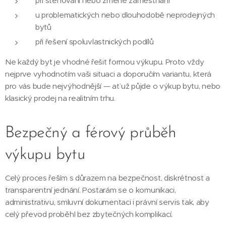
při stěhování nebo změně zaměstnání
u problematických nebo dlouhodobě neprodejných
bytů
při řešení spoluvlastnických podílů
Ne každý byt je vhodné řešit formou výkupu. Proto vždy
nejprve vyhodnotím vaši situaci a doporučím variantu, která
pro vás bude nejvýhodnější — ať už půjde o výkup bytu, nebo
klasický prodej na realitním trhu.
Bezpečný a férový průběh
výkupu bytu
Celý proces řeším s důrazem na bezpečnost, diskrétnost a
transparentní jednání. Postarám se o komunikaci,
administrativu, smluvní dokumentaci i právní servis tak, aby
celý převod proběhl bez zbytečných komplikací.