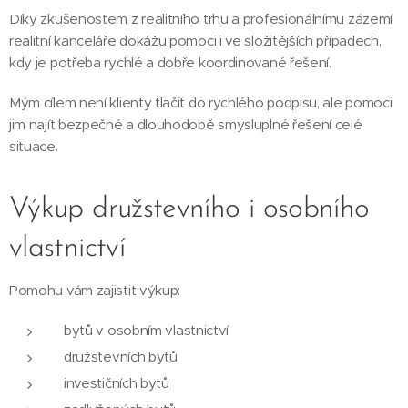
Díky zkušenostem z realitního trhu a profesionálnímu zázemí
realitní kanceláře dokážu pomoci i ve složitějších případech,
kdy je potřeba rychlé a dobře koordinované řešení.
Mým cílem není klienty tlačit do rychlého podpisu, ale pomoci
jim najít bezpečné a dlouhodobě smysluplné řešení celé
situace.
Výkup družstevního i osobního
vlastnictví
Pomohu vám zajistit výkup:
bytů v osobním vlastnictví
družstevních bytů
investičních bytů