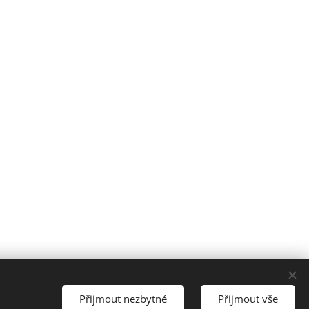
- Zábrdovice, 602 00 |
Lokality
Přijmout nezbytné
Přijmout vše