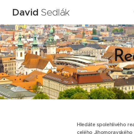
David
Sedlák
Re
Hledáte spolehlivého rea
celého Jihomoravského 