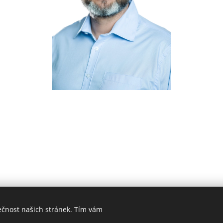
ečnost našich stránek. Tím vám
í makléř Brno | ČESKÁ SPOLEČNOST REALITNÍ - Příkop 4, Brno - střed 