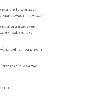
mku, chaty, chalupy i
 koupit novou nemovitost.
emovitosti a zároveň
nceláře dokážu celý
svůj příběh a mou prací je
í transakcí. Vy se tak
usnadnit.