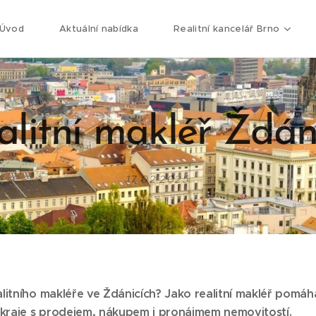
Úvod
Aktuální nabídka
Realitní kancelář Brno
alitní makléř Ždán
17.02.2025
litního makléře ve Ždánicích? Jako realitní makléř pomáh
kraje s prodejem, nákupem i pronájmem nemovitostí.