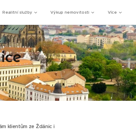
Realitní služby
Výkup nemovitosti
Více
ice
ám klientům ze Ždánic i