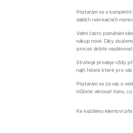
Postarám se o kompletní s
dalších rekreačních nemov
Velmi často pomáhám klie
nákup nové. Díky zkušenos
proces dobře naplánovat 
Strategii prodeje vždy při
najít řešení, které pro vá
Postarám se za vás o veške
můžete věnovat tomu, co 
Ke každému klientovi přis