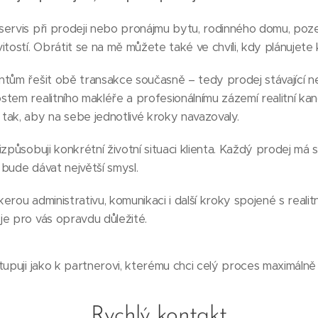
ervis při prodeji nebo pronájmu bytu, rodinného domu, poze
itostí. Obrátit se na mě můžete také ve chvíli, kdy plánujete
ntům řešit obě transakce současně – tedy prodej stávající n
tem realitního makléře a profesionálnímu zázemí realitní ka
tak, aby na sebe jednotlivé kroky navazovaly.
způsobuji konkrétní životní situaci klienta. Každý prodej má 
s bude dávat největší smysl.
rou administrativu, komunikaci i další kroky spojené s realitn
je pro vás opravdu důležité.
tupuji jako k partnerovi, kterému chci celý proces maximálně 
Rychlý kontakt