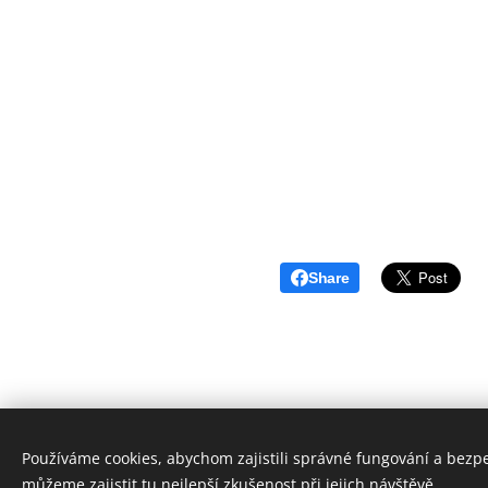
Share
Používáme cookies, abychom zajistili správné fungování a bezp
© 2025 David Sedlák - realitn
můžeme zajistit tu nejlepší zkušenost při jejich návštěvě.