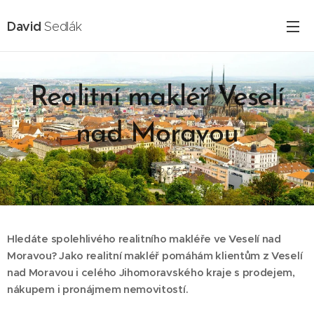
David
Sedlák
Realitní makléř Veselí
nad Moravou
17.02.2025
Hledáte spolehlivého realitního makléře ve Veselí nad
Moravou? Jako realitní makléř pomáhám klientům z Veselí
nad Moravou i celého Jihomoravského kraje s prodejem,
nákupem i pronájmem nemovitostí.