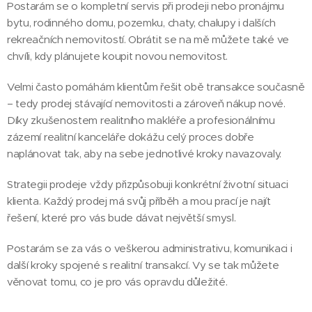
Postarám se o kompletní servis při prodeji nebo pronájmu
bytu, rodinného domu, pozemku, chaty, chalupy i dalších
rekreačních nemovitostí. Obrátit se na mě můžete také ve
chvíli, kdy plánujete koupit novou nemovitost.
Velmi často pomáhám klientům řešit obě transakce současně
– tedy prodej stávající nemovitosti a zároveň nákup nové.
Díky zkušenostem realitního makléře a profesionálnímu
zázemí realitní kanceláře dokážu celý proces dobře
naplánovat tak, aby na sebe jednotlivé kroky navazovaly.
Strategii prodeje vždy přizpůsobuji konkrétní životní situaci
klienta. Každý prodej má svůj příběh a mou prací je najít
řešení, které pro vás bude dávat největší smysl.
Postarám se za vás o veškerou administrativu, komunikaci i
další kroky spojené s realitní transakcí. Vy se tak můžete
věnovat tomu, co je pro vás opravdu důležité.