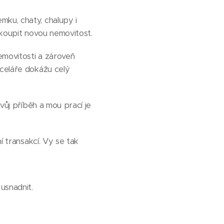
mku, chaty, chalupy i
 koupit novou nemovitost.
emovitosti a zároveň
nceláře dokážu celý
svůj příběh a mou prací je
í transakcí. Vy se tak
usnadnit.