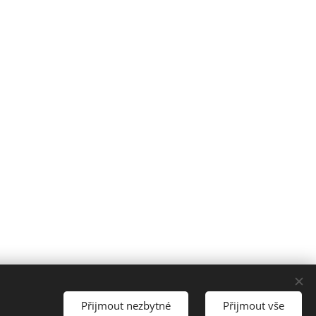
- Zábrdovice, 602 00 |
Lokality
Přijmout nezbytné
Přijmout vše