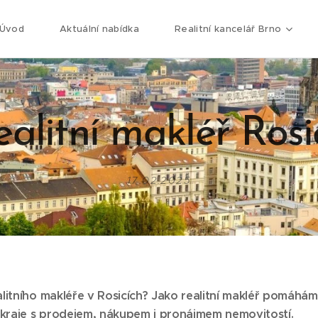
Úvod
Aktuální nabídka
Realitní kancelář Brno
ealitní makléř Rosi
17.02.2025
litního makléře v Rosicích? Jako realitní makléř pomáhám 
kraje s prodejem, nákupem i pronájmem nemovitostí.