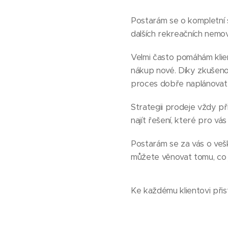
Postarám se o kompletní s
dalších rekreačních nemov
Velmi často pomáhám klie
nákup nové. Díky zkušenos
proces dobře naplánovat 
Strategii prodeje vždy při
najít řešení, které pro vá
Postarám se za vás o veške
můžete věnovat tomu, co 
Ke každému klientovi přis