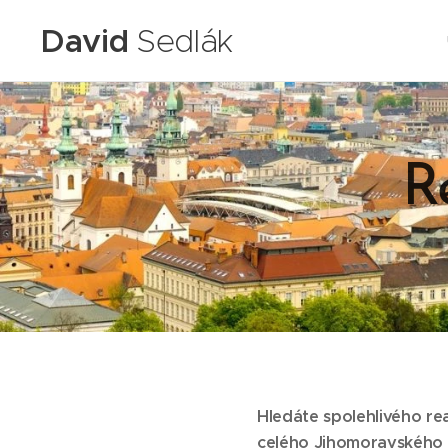
David
Sedlák
R
Hledáte spolehlivého rea
celého Jihomoravského 