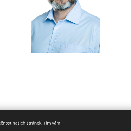
ečnost našich stránek. Tím vám
í makléř Brno | ČESKÁ SPOLEČNOST REALITNÍ - Příkop 4, Brno - střed 