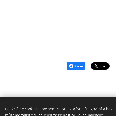
Share
Používáme cookies, abychom zajistili správné fungování a bezp
© 2025 David Sedlák - realitn
můžeme zajistit tu nejlepší zkušenost při jejich návštěvě.