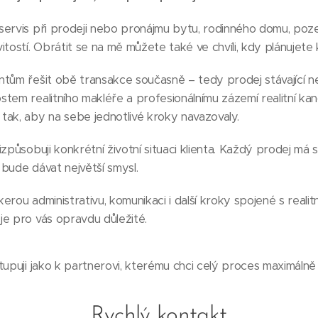
ervis při prodeji nebo pronájmu bytu, rodinného domu, poze
itostí. Obrátit se na mě můžete také ve chvíli, kdy plánujete
ntům řešit obě transakce současně – tedy prodej stávající n
tem realitního makléře a profesionálnímu zázemí realitní ka
tak, aby na sebe jednotlivé kroky navazovaly.
způsobuji konkrétní životní situaci klienta. Každý prodej má 
s bude dávat největší smysl.
rou administrativu, komunikaci i další kroky spojené s realitn
je pro vás opravdu důležité.
tupuji jako k partnerovi, kterému chci celý proces maximálně 
Rychlý kontakt