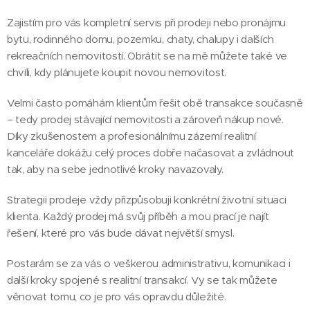
Zajistím pro vás kompletní servis při prodeji nebo pronájmu
bytu, rodinného domu, pozemku, chaty, chalupy i dalších
rekreačních nemovitostí. Obrátit se na mě můžete také ve
chvíli, kdy plánujete koupit novou nemovitost.
Velmi často pomáhám klientům řešit obě transakce současně
– tedy prodej stávající nemovitosti a zároveň nákup nové.
Díky zkušenostem a profesionálnímu zázemí realitní
kanceláře dokážu celý proces dobře načasovat a zvládnout
tak, aby na sebe jednotlivé kroky navazovaly.
Strategii prodeje vždy přizpůsobuji konkrétní životní situaci
klienta. Každý prodej má svůj příběh a mou prací je najít
řešení, které pro vás bude dávat největší smysl.
Postarám se za vás o veškerou administrativu, komunikaci i
další kroky spojené s realitní transakcí. Vy se tak můžete
věnovat tomu, co je pro vás opravdu důležité.