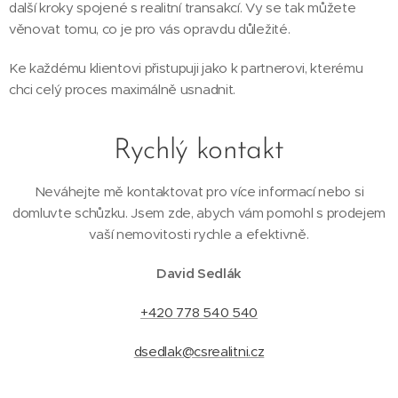
další kroky spojené s realitní transakcí. Vy se tak můžete
věnovat tomu, co je pro vás opravdu důležité.
Ke každému klientovi přistupuji jako k partnerovi, kterému
chci celý proces maximálně usnadnit.
Rychlý kontakt
Neváhejte mě kontaktovat pro více informací nebo si
domluvte schůzku. Jsem zde, abych vám pomohl s prodejem
vaší nemovitosti rychle a efektivně.
David Sedlák
+420 778 540 540
dsedlak@csrealitni.cz