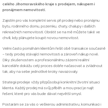
celého Jihomoravského kraje s prodejem, nákupem i
pronájmem nemovitostí.
Zajistím pro vás kompletní servis při prodeji nebo pronájmu
bytu, rodinného domu, pozemku, chaty, chalupy i dalších
rekreačních nemovitostí. Obrátit se na mě můžete také ve
chvíli, kdy plánujete koupit novou nemovitost.
Velmi často pomáhám klientům řešit obě transakce současně
– tedy prodej stávající nemovitosti a zároveň nákup nové.
Díky zkušenostem a profesionálnímu zázemí realitní
kanceláře dokážu celý proces dobře načasovat a zvládnout
tak, aby na sebe jednotlivé kroky navazovaly.
Strategii prodeje vždy přizpůsobuji konkrétní životní situaci
klienta. Každý prodej má svůj příběh a mou prací je najít
řešení, které pro vás bude dávat největší smysl.
Postarám se za vás o veškerou administrativu, komunikaci i