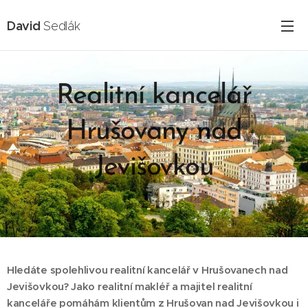
David
Sedlák
Realitní kancelář
Hrušovany nad
Jevišovkou
18.02.2025
Hledáte spolehlivou realitní kancelář v Hrušovanech nad
Jevišovkou? Jako realitní makléř a majitel realitní
kanceláře pomáhám klientům z Hrušovan nad Jevišovkou i