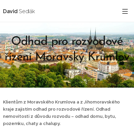
David
Sedlák
Odhad pro rozvodové
řízení Moravský Krumlov
16.02.2025
Klientům z Moravského Krumlova a z Jihomoravského
kraje zajistím odhad pro rozvodové řízení.
Odhad
nemovitosti z důvodu rozvodu – odhad domu, bytu,
pozemku, chaty a chalupy.