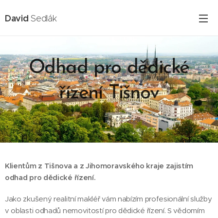
David
Sedlák
Odhad pro dědické
řízení Tišnov
16.02.2025
Klientům z Tišnova a z Jihomoravského kraje zajistím
odhad pro dědické řízení.
Jako zkušený realitní makléř vám nabízím profesionální služby
v oblasti odhadů nemovitostí pro dědické řízení. S vědomím