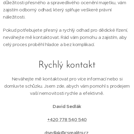
důležitosti přesného a spravedlivého ocenění majetku, vám
zajistím odborný odhad, který splňuje veškeré právní
náležitosti.
Pokud potřebujete přesný a rychlý odhad pro dědické řízení,
neváhejte mě kontaktovat. Rád vám pomohu a zajistím, aby
celý proces proběhl hladce a bez komplikací.
Rychlý kontakt
Neváhejte mě kontaktovat pro více informací nebo si
domluvte schůzku. Jsem zde, abych vám pomohl s prodejem
vaší nemovitosti rychle a efektivně.
David Sedlák
+420 778 540 540
dsedlak@csrealitni.cz