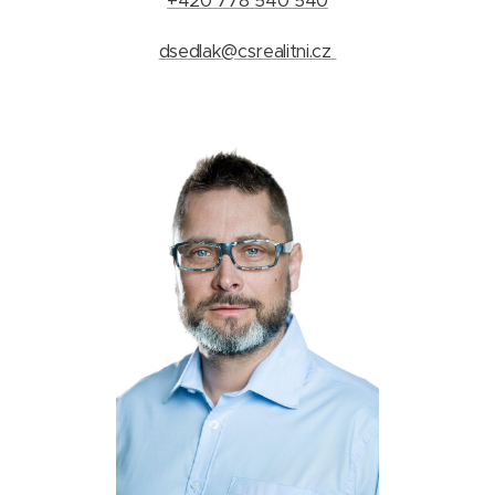
+420 778 540 540
dsedlak@csrealitni.cz