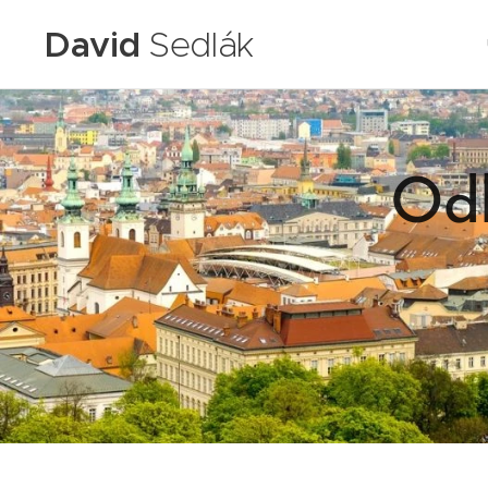
David
Sedlák
Odh