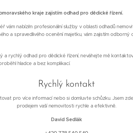
homoravského kraje zajistím odhad pro dědické řízení.
léř vám nabízím profesionální služby v oblasti odhadů nemovit
ého a spravedlivého ocenění majetku, vám zajistím odborný o
.
 a rychlý odhad pro dědické řízení, neváhejte mě kontakto
 proběhl hladce a bez komplikací.
Rychlý kontakt
ovat pro více informací nebo si domluvte schůzku. Jsem zd
prodejem vaší nemovitosti rychle a efektivně.
David Sedlák