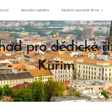
Úvod
Aktuální nabídka
Realitní kancelář Brno
ad pro dědické ří
Kuřim
16.02.2025