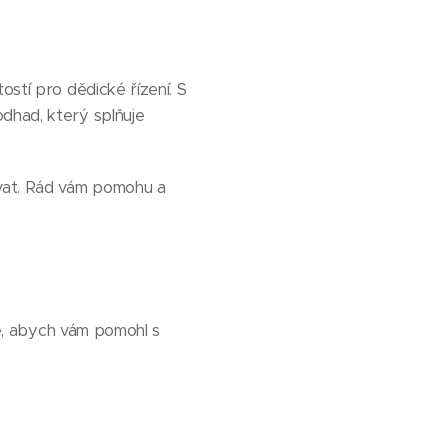
ostí pro dědické řízení. S
dhad, který splňuje
vat. Rád vám pomohu a
e, abych vám pomohl s