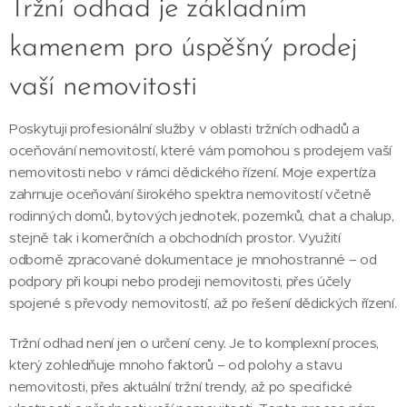
Tržní odhad je základním
kamenem pro úspěšný prodej
vaší nemovitosti
Poskytuji profesionální služby v oblasti tržních odhadů a
oceňování nemovitostí, které vám pomohou s prodejem vaší
nemovitosti nebo v rámci dědického řízení. Moje expertíza
zahrnuje oceňování širokého spektra nemovitostí včetně
rodinných domů, bytových jednotek, pozemků, chat a chalup,
stejně tak i komerčních a obchodních prostor. Využití
odborně zpracované dokumentace je mnohostranné – od
podpory při koupi nebo prodeji nemovitosti, přes účely
spojené s převody nemovitostí, až po řešení dědických řízení.
Tržní odhad není jen o určení ceny. Je to komplexní proces,
který zohledňuje mnoho faktorů – od polohy a stavu
nemovitosti, přes aktuální tržní trendy, až po specifické