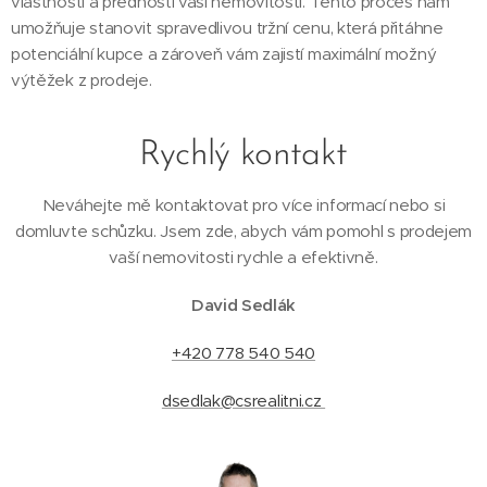
vlastnosti a přednosti vaší nemovitosti. Tento proces nám
umožňuje stanovit spravedlivou tržní cenu, která přitáhne
potenciální kupce a zároveň vám zajistí maximální možný
výtěžek z prodeje.
Rychlý kontakt
Neváhejte mě kontaktovat pro více informací nebo si
domluvte schůzku. Jsem zde, abych vám pomohl s prodejem
vaší nemovitosti rychle a efektivně.
David Sedlák
+420 778 540 540
dsedlak@csrealitni.cz