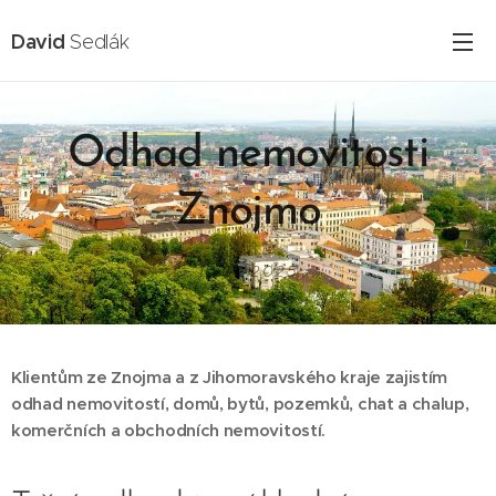
David
Sedlák
Odhad nemovitosti
Znojmo
16.02.2025
Klientům ze Znojma a z Jihomoravského kraje zajistím
odhad nemovitostí, domů, bytů, pozemků, chat a chalup,
komerčních a obchodních nemovitostí.