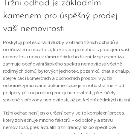
Tržní odhad je základním
kamenem pro úspěšný prodej
vaší nemovitosti
Poskytuji profesionální služby v oblasti tržních odhadů a
oceňování nemovitostí, které vám pomohou s prodejem vaší
nemovitosti nebo v rámci dědického řízení. Moje expertíza
zahrnuje oceňování širokého spektra nemovitostí včetně
rodinných domů, bytových jednotek, pozemků, chat a chalup,
stejně tak i komerčních a obchodních prostor. Využití
odborně zpracované dokumentace je mnohostranné – od
podpory při koupi nebo prodeji nemovitosti, přes účely
spojené s převody nemovitostí, až po řešení dědických řízení.
Tržní odhad není jen o určení ceny. Je to komplexní proces,
který zohledňuje mnoho faktorů – od polohy a stavu
nemovitosti, přes aktuální tržní trendy, až po specifické