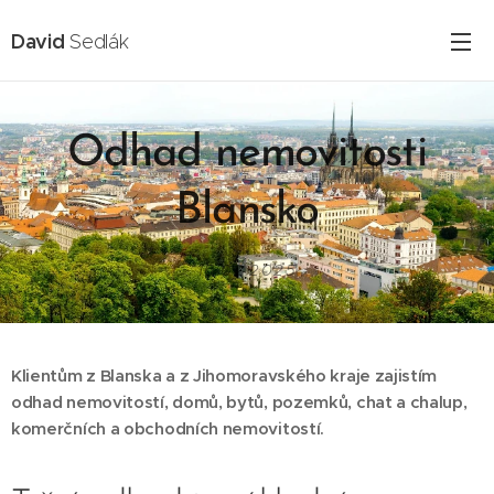
David
Sedlák
Odhad nemovitosti
Blansko
16.02.2025
Klientům z Blanska a z Jihomoravského kraje zajistím
odhad nemovitostí, domů, bytů, pozemků, chat a chalup,
komerčních a obchodních nemovitostí.