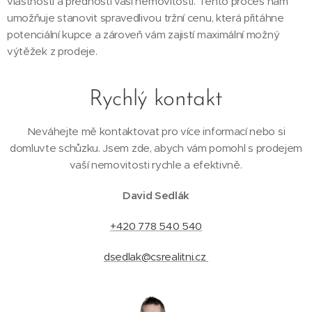
vlastnosti a přednosti vaší nemovitosti. Tento proces nám
umožňuje stanovit spravedlivou tržní cenu, která přitáhne
potenciální kupce a zároveň vám zajistí maximální možný
výtěžek z prodeje.
Rychlý kontakt
Neváhejte mě kontaktovat pro více informací nebo si
domluvte schůzku. Jsem zde, abych vám pomohl s prodejem
vaší nemovitosti rychle a efektivně.
David Sedlák
+420 778 540 540
dsedlak@csrealitni.cz