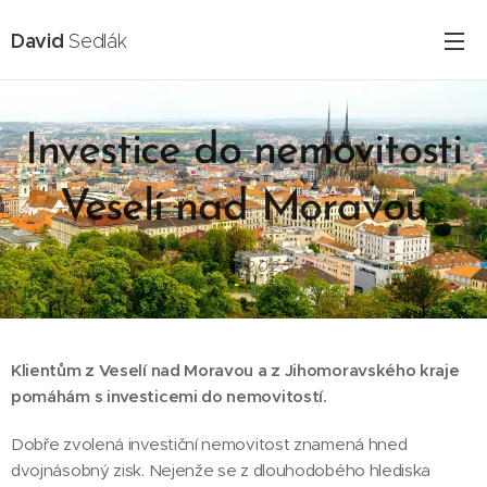
David
Sedlák
Investice do nemovitosti
Veselí nad Moravou
16.02.2025
Klientům z Veselí nad Moravou a z Jihomoravského kraje
pomáhám s investicemi do nemovitostí.
Dobře zvolená investiční nemovitost znamená hned
dvojnásobný zisk. Nejenže se z dlouhodobého hlediska