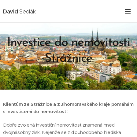
David
Sedlák
Investice do nemovitosti
Strážnice
16.02.2025
Klientům ze Strážnice a z Jihomoravského kraje
pomáhám
s investicemi do nemovitostí.
Dobře zvolená investiční nemovitost znamená hned
dvojnásobný zisk. Nejenže se z dlouhodobého hlediska