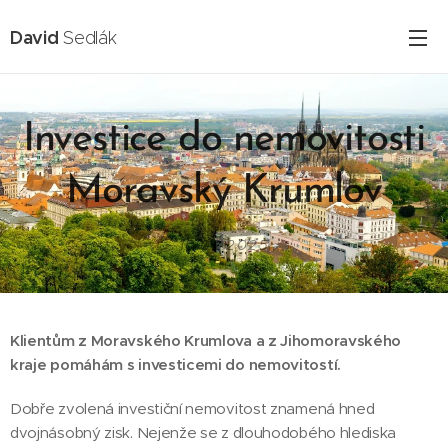
David
Sedlák
Investice do nemovitosti
Moravský Krumlov
16.02.2025
Klientům z Moravského Krumlova a z Jihomoravského
kraje
pomáhám s investicemi do nemovitostí.
Dobře zvolená investiční nemovitost znamená hned
dvojnásobný zisk. Nejenže se z dlouhodobého hlediska