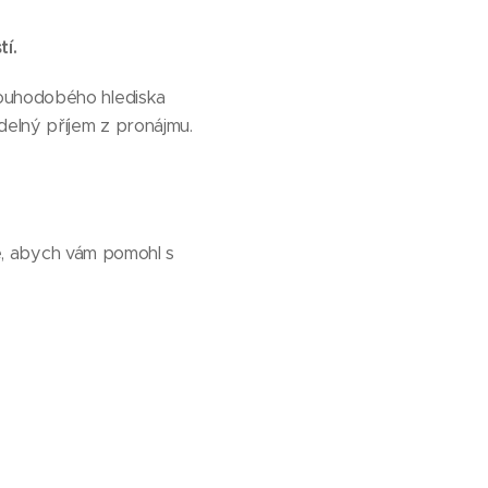
í.
louhodobého hlediska
delný příjem z pronájmu.
e, abych vám pomohl s