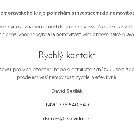
Jihomoravského kraje
pomáhám s investicemi do nemovitost
 nemovitost znamená hned dvojnásobný zisk. Nejenže se z d
jich cena, vhodně vybraná nemovitost vám přinese také pravi
Rychlý kontakt
ovat pro více informací nebo si domluvte schůzku. Jsem zd
prodejem vaší nemovitosti rychle a efektivně.
David Sedlák
+420 778 540 540
dsedlak@csrealitni.cz