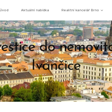
Úvod
Aktuální nabídka
Realitní kancelář Brno
vestice do nemovito
Ivančice
16.02.2025