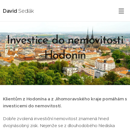
David
Sedlák
Investice do nemovitosti
Hodonín
16.02.2025
Klientům z Hodonína a z Jihomoravského kraje
pomáhám s
investicemi do nemovitostí.
Dobře zvolená investiční nemovitost znamená hned
dvojnásobný zisk. Nejenže se z dlouhodobého hlediska