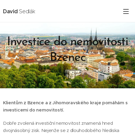
David
Sedlák
Investice do nemovitosti
Bzenec
16.02.2025
Klientům z Bzence a z Jihomoravského kraje
pomáhám s
investicemi do nemovitostí.
Dobře zvolená investiční nemovitost znamená hned
dvojnásobný zisk. Nejenže se z dlouhodobého hlediska