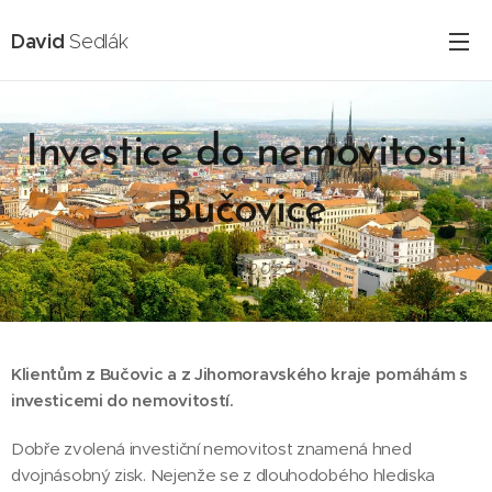
David
Sedlák
Investice do nemovitosti
Bučovice
16.02.2025
Klientům z Bučovic a z Jihomoravského kraje
pomáhám s
investicemi do nemovitostí.
Dobře zvolená investiční nemovitost znamená hned
dvojnásobný zisk. Nejenže se z dlouhodobého hlediska