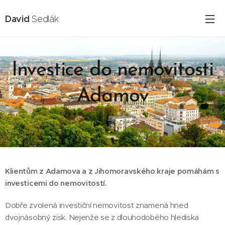
David
Sedlák
Investice do nemovitosti
Adamov
16.02.2025
Klientům z Adamova a z Jihomoravského kraje
pomáhám s
investicemi do nemovitostí.
Dobře zvolená investiční nemovitost znamená hned
dvojnásobný zisk. Nejenže se z dlouhodobého hlediska