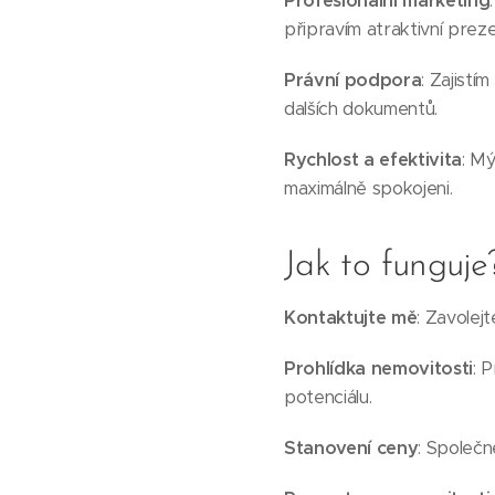
Profesionální marketing
připravím atraktivní preze
Právní podpora
: Zajist
dalších dokumentů.
Rychlost a efektivita
: Mý
maximálně spokojeni.
Jak to funguje
Kontaktujte mě
: Zavolej
Prohlídka nemovitosti
: 
potenciálu.
Stanovení ceny
: Společn