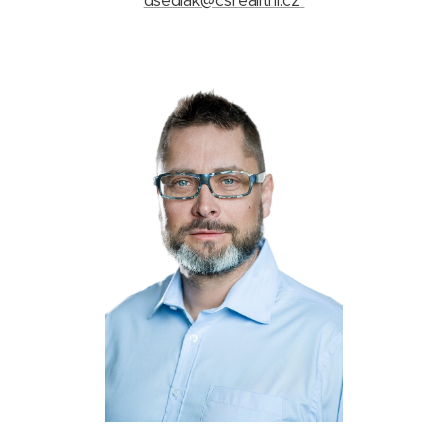
dsedlak@csrealitni.cz