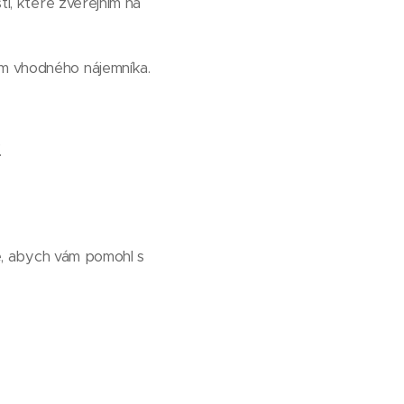
ti, které zveřejním na
em vhodného nájemníka.
.
e, abych vám pomohl s