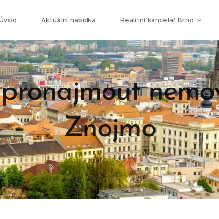
Úvod
Aktuální nabídka
Realitní kancelář Brno
 pronajmout nemov
Znojmo
16.02.2025