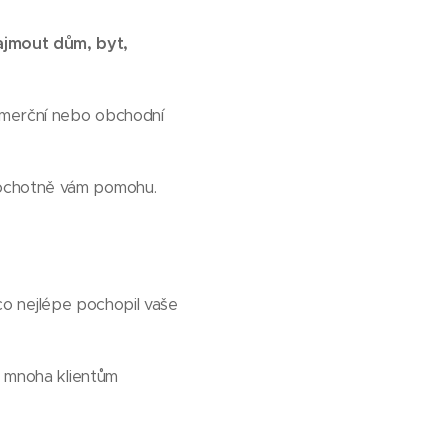
ajmout dům, byt,
omerční nebo obchodní
 ochotně vám pomohu.
 co nejlépe pochopil vaše
l mnoha klientům