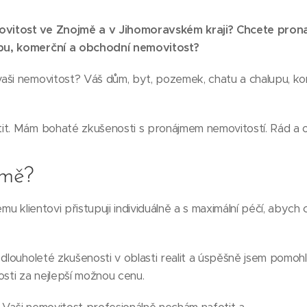
vitost ve Znojmě a v Jihomoravském kraji? Chcete pron
pu, komerční a obchodní nemovitost?
aši nemovitost? Váš dům, byt, pozemek, chatu a chalupu, k
it. Mám bohaté zkušenosti s pronájmem nemovitostí. Rád a
 mě?
mu klientovi přistupuji individuálně a s maximální péčí, abych
dlouholeté zkušenosti v oblasti realit a úspěšně jsem pomoh
osti za nejlepší možnou cenu.