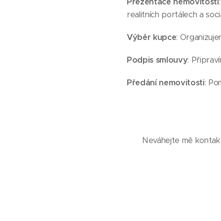
Prezentace nemovitosti
realitních portálech a sociá
Výběr kupce
: Organizuj
Podpis smlouvy
: Připrav
Předání nemovitosti
: Po
Neváhejte mě kontakt