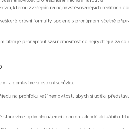
: Vaši nemovitost profesionálně nechám nafotit a
ntaci, kterou zveřejním na nejnavštěvovanějších realitních port
ím veškeré právní formality spojené s pronájmem, včetně příp
m cílem je pronajmout vaši nemovitost co nejrychleji a za co 
?
te mi a domluvíme si osobní schůzku.
Přijedu na prohlídku vaší nemovitosti, abych si udělal představu
ě stanovíme optimální nájemní cenu na základě aktuálního trhu