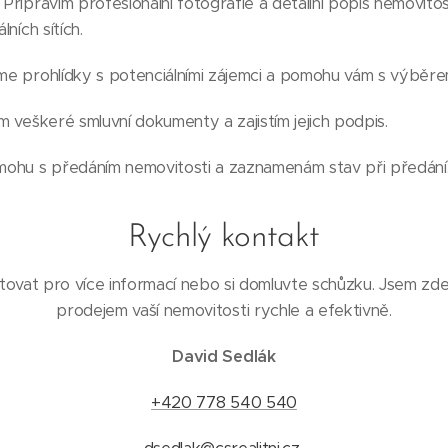
: Připravím profesionální fotografie a detailní popis nemovitos
lních sítích.
eme prohlídky s potenciálními zájemci a pomohu vám s výběr
ím veškeré smluvní dokumenty a zajistím jejich podpis.
mohu s předáním nemovitosti a zaznamenám stav při předání
Rychlý kontakt
ovat pro více informací nebo si domluvte schůzku. Jsem zd
prodejem vaší nemovitosti rychle a efektivně.
David Sedlák
+420 778 540 540