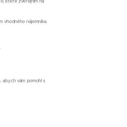
ti, které zveřejním na
em vhodného nájemníka.
.
e, abych vám pomohl s