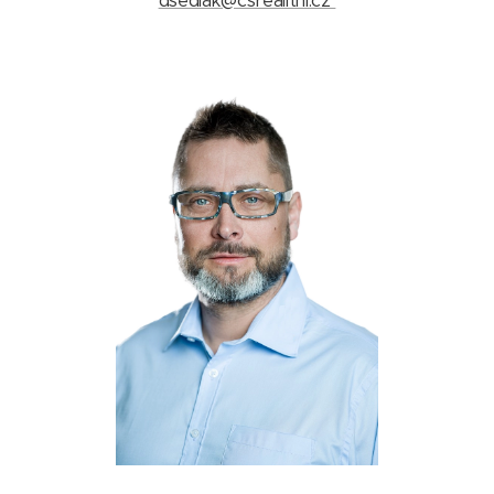
dsedlak@csrealitni.cz