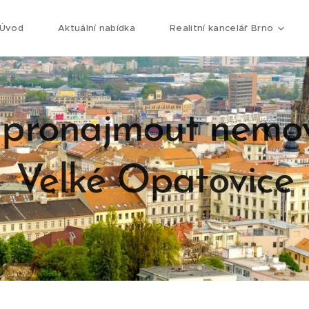
Úvod
Aktuální nabídka
Realitní kancelář Brno
 pronajmout nemov
Velké Opatovice
16.02.2025