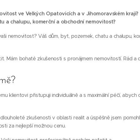
vitost ve Velkých Opatovicích a v Jihomoravském kraji?
tu a chalupu, komerční a obchodní nemovitost?
aši nemovitost? Váš dům, byt, pozemek, chatu a chalupu, k
it. Mám bohaté zkušenosti s pronájmem nemovitostí. Rád a
 mě?
mu klientovi přistupuji individuálně a s maximální péčí, abych
dlouholeté zkušenosti v oblasti realit a úspěšně jsem pomoh
osti za nejlepší možnou cenu.