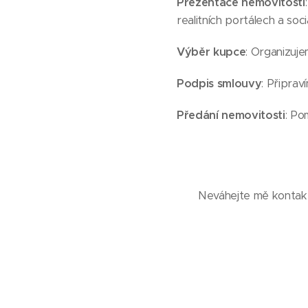
Prezentace nemovitosti
realitních portálech a sociá
Výběr kupce
: Organizuj
Podpis smlouvy
: Připrav
Předání nemovitosti
: Po
Neváhejte mě kontakt