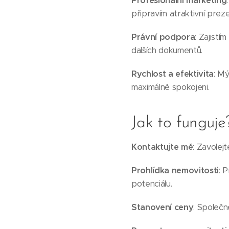
Profesionální marketing
připravím atraktivní preze
Právní podpora
: Zajist
dalších dokumentů.
Rychlost a efektivita
: Mý
maximálně spokojeni.
Jak to funguje
Kontaktujte mě
: Zavolej
Prohlídka nemovitosti
: 
potenciálu.
Stanovení ceny
: Společn