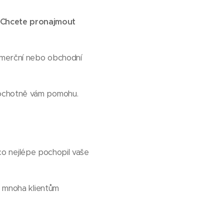
 Chcete pronajmout
omerční nebo obchodní
 ochotně vám pomohu.
 co nejlépe pochopil vaše
l mnoha klientům