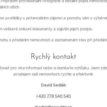
: Připravím profesionální fotografie a detailní popis nemovitos
lních sítích.
eme prohlídky s potenciálními zájemci a pomohu vám s výběr
ím veškeré smluvní dokumenty a zajistím jejich podpis.
mohu s předáním nemovitosti a zaznamenám stav při předání
Rychlý kontakt
ovat pro více informací nebo si domluvte schůzku. Jsem zd
prodejem vaší nemovitosti rychle a efektivně.
David Sedlák
+420 778 540 540