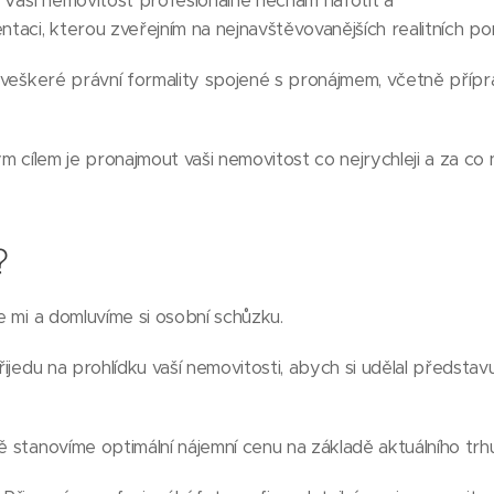
: Vaši nemovitost profesionálně nechám nafotit a
ntaci, kterou zveřejním na nejnavštěvovanějších realitních port
ím veškeré právní formality spojené s pronájmem, včetně příp
m cílem je pronajmout vaši nemovitost co nejrychleji a za co 
?
te mi a domluvíme si osobní schůzku.
Přijedu na prohlídku vaší nemovitosti, abych si udělal představu
ě stanovíme optimální nájemní cenu na základě aktuálního trhu