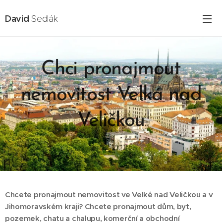
David
Sedlák
Chci pronajmout
nemovitost Velká nad
Veličkou
16.02.2025
Chcete pronajmout nemovitost ve Velké nad Veličkou a v
Jihomoravském kraji? Chcete pronajmout dům, byt,
pozemek, chatu a chalupu, komerční a obchodní