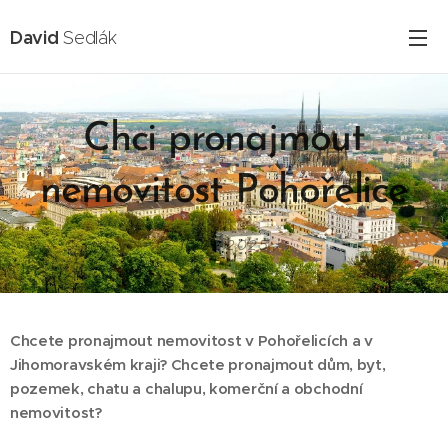
David
Sedlák
Chci pronajmout
nemovitost Pohořelice
16.02.2025
Chcete pronajmout nemovitost v Pohořelicích a v
Jihomoravském kraji? Chcete pronajmout dům, byt,
pozemek, chatu a chalupu, komerční a obchodní
nemovitost?