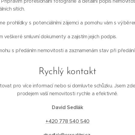
: Připravím profesionální fotografie a detailní popis nemovitos
lních sítích.
eme prohlídky s potenciálními zájemci a pomohu vám s výběr
ím veškeré smluvní dokumenty a zajistím jejich podpis.
mohu s předáním nemovitosti a zaznamenám stav při předání
Rychlý kontakt
ovat pro více informací nebo si domluvte schůzku. Jsem zd
prodejem vaší nemovitosti rychle a efektivně.
David Sedlák
+420 778 540 540