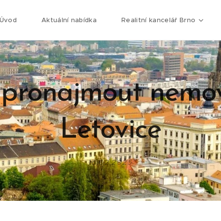
Úvod
Aktuální nabídka
Realitní kancelář Brno
 pronajmout nemov
Letovice
16.02.2025