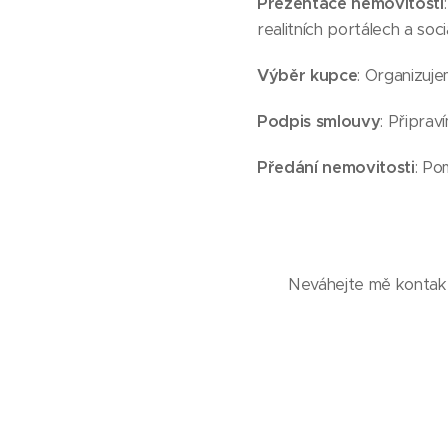
Prezentace nemovitosti
realitních portálech a sociá
Výběr kupce
: Organizuj
Podpis smlouvy
: Připrav
Předání nemovitosti
: Po
Neváhejte mě kontakt