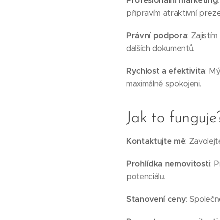
Profesionální marketing
připravím atraktivní preze
Právní podpora
: Zajist
dalších dokumentů.
Rychlost a efektivita
: Mý
maximálně spokojeni.
Jak to funguje
Kontaktujte mě
: Zavolej
Prohlídka nemovitosti
: 
potenciálu.
Stanovení ceny
: Společn