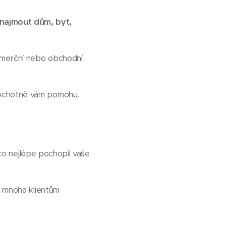
onajmout dům, byt,
omerční nebo obchodní
 ochotně vám pomohu.
 co nejlépe pochopil vaše
l mnoha klientům