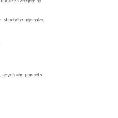
ti, které zveřejním na
em vhodného nájemníka.
.
e, abych vám pomohl s