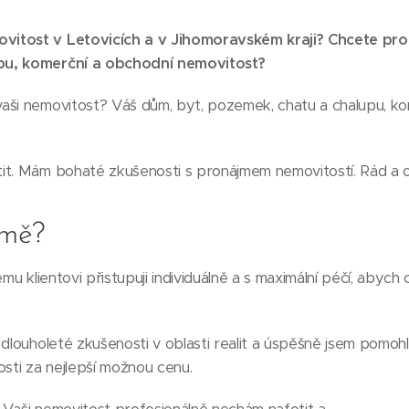
vitost v Letovicích a v Jihomoravském kraji? Chcete pr
pu, komerční a obchodní nemovitost?
aši nemovitost? Váš dům, byt, pozemek, chatu a chalupu, k
it. Mám bohaté zkušenosti s pronájmem nemovitostí. Rád a
 mě?
mu klientovi přistupuji individuálně a s maximální péčí, abych
dlouholeté zkušenosti v oblasti realit a úspěšně jsem pomoh
osti za nejlepší možnou cenu.