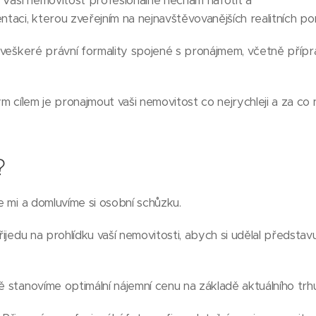
: Vaši nemovitost profesionálně nechám nafotit a
ntaci, kterou zveřejním na nejnavštěvovanějších realitních port
ím veškeré právní formality spojené s pronájmem, včetně příp
m cílem je pronajmout vaši nemovitost co nejrychleji a za co 
?
te mi a domluvíme si osobní schůzku.
Přijedu na prohlídku vaší nemovitosti, abych si udělal představu
ě stanovíme optimální nájemní cenu na základě aktuálního trhu