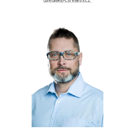
dsedlak@csrealitni.cz