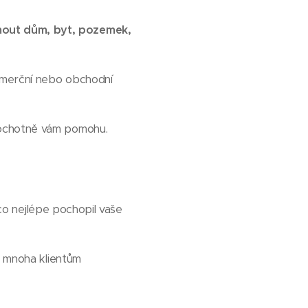
mout dům, byt, pozemek,
omerční nebo obchodní
 ochotně vám pomohu.
 co nejlépe pochopil vaše
l mnoha klientům