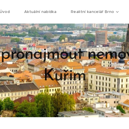
Úvod
Aktuální nabídka
Realitní kancelář Brno
 pronajmout nemov
Kuřim
16.02.2025