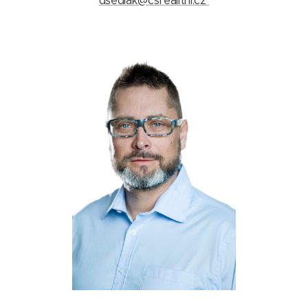
dsedlak@csrealitni.cz