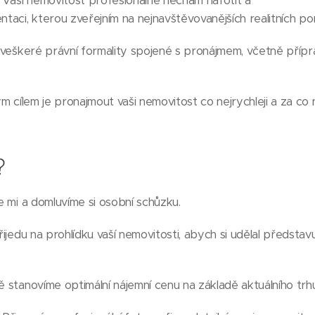
: Vaši nemovitost profesionálně nechám nafotit a
ntaci, kterou zveřejním na nejnavštěvovanějších realitních port
ím veškeré právní formality spojené s pronájmem, včetně příp
m cílem je pronajmout vaši nemovitost co nejrychleji a za co 
?
te mi a domluvíme si osobní schůzku.
Přijedu na prohlídku vaší nemovitosti, abych si udělal představu
ě stanovíme optimální nájemní cenu na základě aktuálního trhu