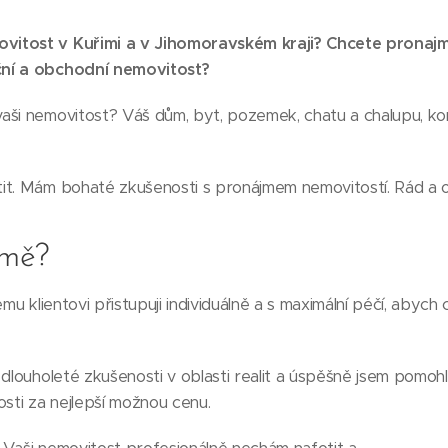
vitost v Kuřimi a v Jihomoravském kraji? Chcete pronaj
ční a obchodní nemovitost?
aši nemovitost? Váš dům, byt, pozemek, chatu a chalupu, k
it. Mám bohaté zkušenosti s pronájmem nemovitostí. Rád a
 mě?
mu klientovi přistupuji individuálně a s maximální péčí, abych
dlouholeté zkušenosti v oblasti realit a úspěšně jsem pomoh
osti za nejlepší možnou cenu.