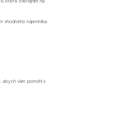
ti, které zveřejním na
em vhodného nájemníka.
.
e, abych vám pomohl s