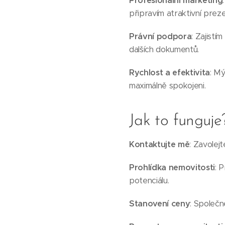
Profesionální marketing
připravím atraktivní preze
Právní podpora
: Zajist
dalších dokumentů.
Rychlost a efektivita
: Mý
maximálně spokojeni.
Jak to funguje
Kontaktujte mě
: Zavolej
Prohlídka nemovitosti
: 
potenciálu.
Stanovení ceny
: Společn