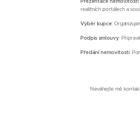
Prezentace nemovitosti
realitních portálech a sociá
Výběr kupce
: Organizuj
Podpis smlouvy
: Připrav
Předání nemovitosti
: Po
Neváhejte mě kontakt