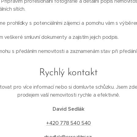
: Připravím profesionální fotografie a detailní popis nemovitos
lních sítích.
eme prohlídky s potenciálními zájemci a pomohu vám s výběr
ím veškeré smluvní dokumenty a zajistím jejich podpis.
mohu s předáním nemovitosti a zaznamenám stav při předání
Rychlý kontakt
ovat pro více informací nebo si domluvte schůzku. Jsem zd
prodejem vaší nemovitosti rychle a efektivně.
David Sedlák
+420 778 540 540