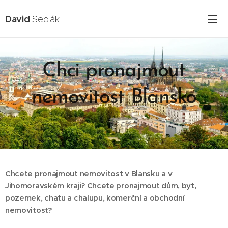
David
Sedlák
Chci pronajmout
nemovitost Blansko
16.02.2025
Chcete pronajmout nemovitost v Blansku a v
Jihomoravském kraji? Chcete pronajmout dům, byt,
pozemek, chatu a chalupu, komerční a obchodní
nemovitost?