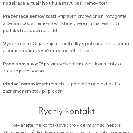
na základě aktuálního trhu a stavu vaší nemovitosti.
Prezentace nemovitosti
: Připravím profesionální fotografie
a detailní popis nemovitosti, které zveřejním na realitních
portálech a sociálních sítích.
Výběr kupce
: Organizujeme prohlídky s potenciálními zájemci
a pomohu vám s výběrem vhodného kupce.
Podpis smlouvy
: Připravím veškeré smluvní dokumenty a
zajistím jejich podpis.
Předání nemovitosti
: Pomohu s předáním nemovitosti a
zaznamenám stav při předání.
Rychlý kontakt
Neváhejte mě kontaktovat pro více informací nebo si
domluvte schůzku. Jsem zde, abych vám pomohl s prodejem