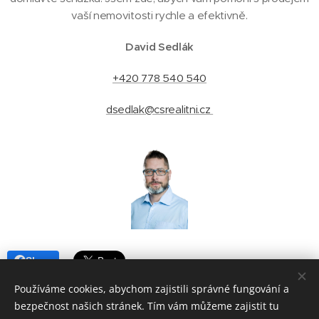
vaší nemovitosti rychle a efektivně.
David Sedlák
+420 778 540 540
dsedlak@csrealitni.cz
Share
Používáme cookies, abychom zajistili správné fungování a
bezpečnost našich stránek. Tím vám můžeme zajistit tu