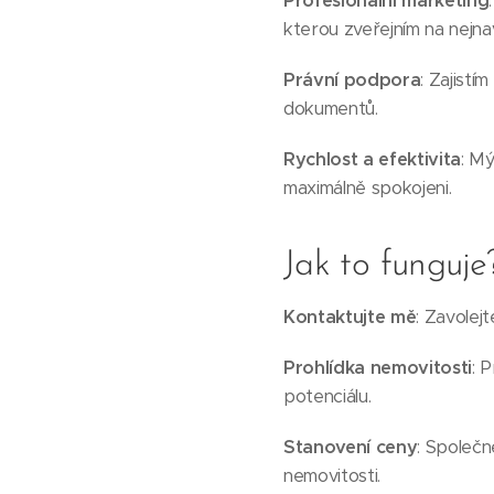
Profesionální marketing
kterou zveřejním na nejnav
Právní podpora
: Zajistí
dokumentů.
Rychlost a efektivita
: Mý
maximálně spokojeni.
Jak to funguje
Kontaktujte mě
: Zavolej
Prohlídka nemovitosti
: 
potenciálu.
Stanovení ceny
: Společn
nemovitosti.