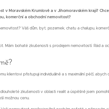
st v Moravském Krumlově a v Jihomoravském kraji? Chce
pu, komerční a obchodní nemovitost?
nemovitost? Váš dům, byt, pozemek, chatu a chalupu, komer
it. Mám bohaté zkušenosti s prodejem nemovitostí. Rád a 
 mě?
mu klientovi přistupuji individuálně a s maximální péčí, abych
dlouholeté zkušenosti v oblasti realit a úspěšně jsem pomoh
epší možnou cenu.