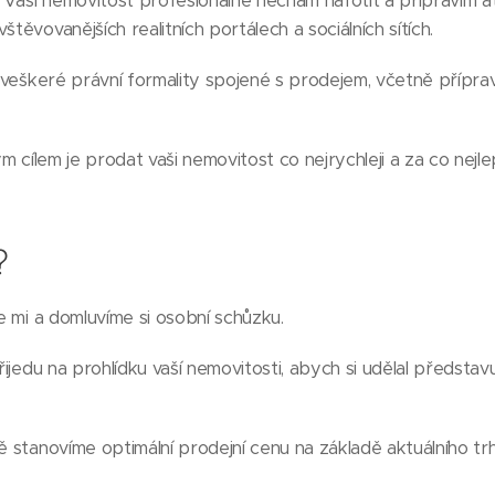
: Vaši nemovitost profesionálně nechám nafotit a připravím at
štěvovanějších realitních portálech a sociálních sítích.
m veškeré právní formality spojené s prodejem, včetně přípra
m cílem je prodat vaši nemovitost co nejrychleji a za co nejle
?
te mi a domluvíme si osobní schůzku.
Přijedu na prohlídku vaší nemovitosti, abych si udělal představu
ě stanovíme optimální prodejní cenu na základě aktuálního trh