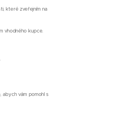
ti, které zveřejním na
rem vhodného kupce.
.
e, abych vám pomohl s