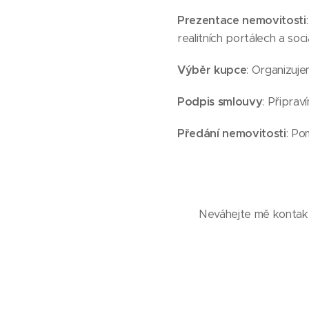
Prezentace nemovitosti
realitních portálech a sociá
Výběr kupce
: Organizuj
Podpis smlouvy
: Připrav
Předání nemovitosti
: Po
Neváhejte mě kontakt