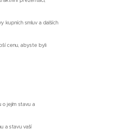
raktivní prezentaci,
vy kupních smluv a dalších
pší cenu, abyste byli
 o jejím stavu a
u a stavu vaší