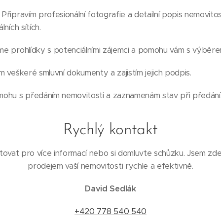
: Připravím profesionální fotografie a detailní popis nemovitos
lních sítích.
eme prohlídky s potenciálními zájemci a pomohu vám s výbě
ím veškeré smluvní dokumenty a zajistím jejich podpis.
mohu s předáním nemovitosti a zaznamenám stav při předání
Rychlý kontakt
ovat pro více informací nebo si domluvte schůzku. Jsem zd
prodejem vaší nemovitosti rychle a efektivně.
David Sedlák
+420 778 540 540