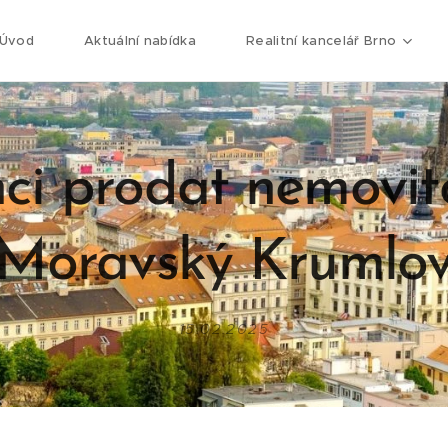
Úvod
Aktuální nabídka
Realitní kancelář Brno
ci prodat nemovit
Moravský Krumlo
15.02.2025