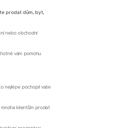
te prodat dům, byt,
ční nebo obchodní
ochotně vám pomohu.
 co nejlépe pochopil vaše
l mnoha klientům prodat