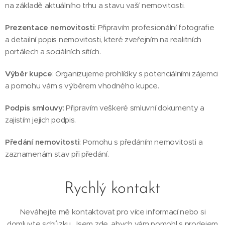
na základě aktuálního trhu a stavu vaší nemovitosti.
Prezentace nemovitosti
: Připravím profesionální fotografie
a detailní popis nemovitosti, které zveřejním na realitních
portálech a sociálních sítích.
Výběr kupce
: Organizujeme prohlídky s potenciálními zájemci
a pomohu vám s výběrem vhodného kupce.
Podpis smlouvy
: Připravím veškeré smluvní dokumenty a
zajistím jejich podpis.
Předání nemovitosti
: Pomohu s předáním nemovitosti a
zaznamenám stav při předání.
Rychlý kontakt
Neváhejte mě kontaktovat pro více informací nebo si
domluvte schůzku. Jsem zde, abych vám pomohl s prodejem