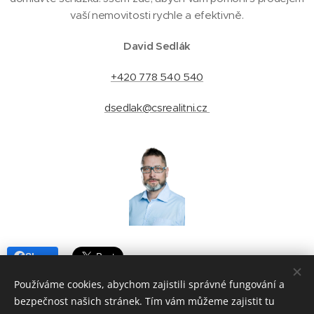
vaší nemovitosti rychle a efektivně.
David Sedlák
+420 778 540 540
dsedlak@csrealitni.cz
Share
Používáme cookies, abychom zajistili správné fungování a
bezpečnost našich stránek. Tím vám můžeme zajistit tu