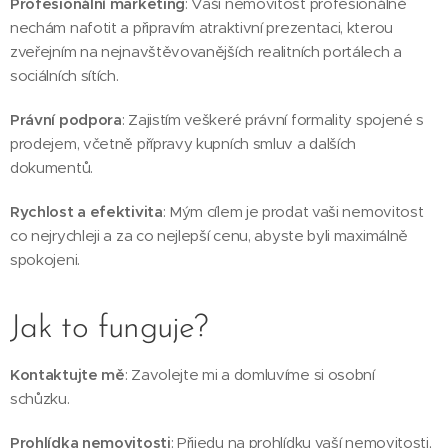
Profesionální marketing
: Vaši nemovitost profesionálně
nechám nafotit a připravím atraktivní prezentaci, kterou
zveřejním na nejnavštěvovanějších realitních portálech a
sociálních sítích.
Právní podpora
: Zajistím veškeré právní formality spojené s
prodejem, včetně přípravy kupních smluv a dalších
dokumentů.
Rychlost a efektivita
: Mým cílem je prodat vaši nemovitost
co nejrychleji a za co nejlepší cenu, abyste byli maximálně
spokojeni.
Jak to funguje?
Kontaktujte mě
: Zavolejte mi a domluvíme si osobní
schůzku.
Prohlídka nemovitosti
: Přijedu na prohlídku vaší nemovitosti,