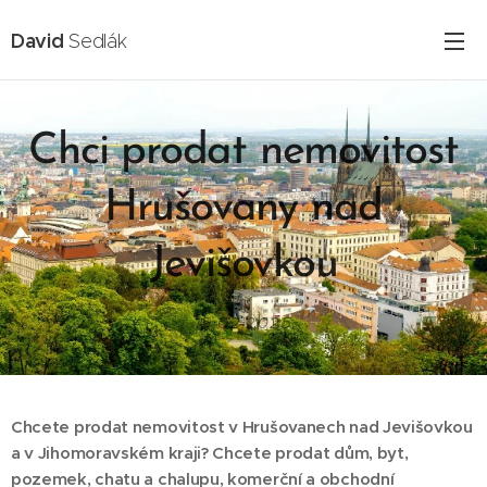
David
Sedlák
Chci prodat nemovitost
Hrušovany nad
Jevišovkou
15.02.2025
Chcete prodat nemovitost v Hrušovanech nad Jevišovkou
a v Jihomoravském kraji? Chcete prodat dům, byt,
pozemek, chatu a chalupu, komerční a obchodní