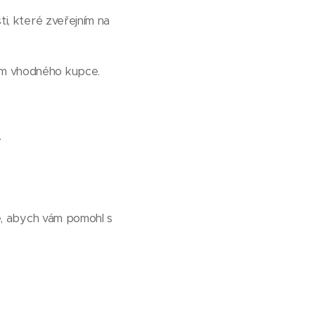
ti, které zveřejním na
rem vhodného kupce.
.
e, abych vám pomohl s