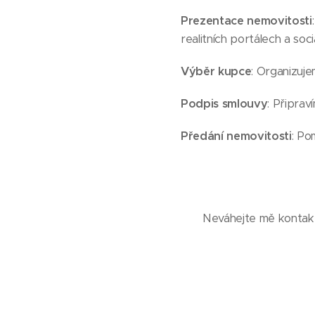
Prezentace nemovitosti
realitních portálech a sociá
Výběr kupce
: Organizuj
Podpis smlouvy
: Připrav
Předání nemovitosti
: Po
Neváhejte mě kontakt