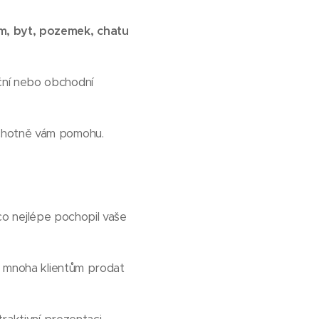
m, byt, pozemek, chatu
ční nebo obchodní
ochotně vám pomohu.
 co nejlépe pochopil vaše
l mnoha klientům prodat