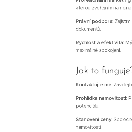
Profesionální marketing
kterou zveřejním na nejnav
Právní podpora
: Zajistí
dokumentů.
Rychlost a efektivita
: Mý
maximálně spokojeni.
Jak to funguje
Kontaktujte mě
: Zavolej
Prohlídka nemovitosti
: 
potenciálu.
Stanovení ceny
: Společn
nemovitosti.