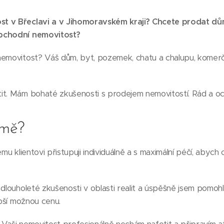
t v Břeclavi a v Jihomoravském kraji? Chcete prodat dů
obchodní nemovitost?
nemovitost? Váš dům, byt, pozemek, chatu a chalupu, komer
it. Mám bohaté zkušenosti s prodejem nemovitostí. Rád a 
 mě?
mu klientovi přistupuji individuálně a s maximální péčí, abych
dlouholeté zkušenosti v oblasti realit a úspěšně jsem pomoh
epší možnou cenu.