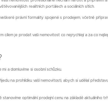
: Vaši nemovitost profesionálně nechám nafotit a připravím at
štěvovanějších realitních portálech a sociálních sítích.
m veškeré právní formality spojené s prodejem, včetně přípra
m cílem je prodat vaši nemovitost co nejrychleji a za co nejle
?
te mi a domluvíme si osobní schůzku.
Přijedu na prohlídku vaší nemovitosti, abych si udělal představu
ě stanovíme optimální prodejní cenu na základě aktuálního trh