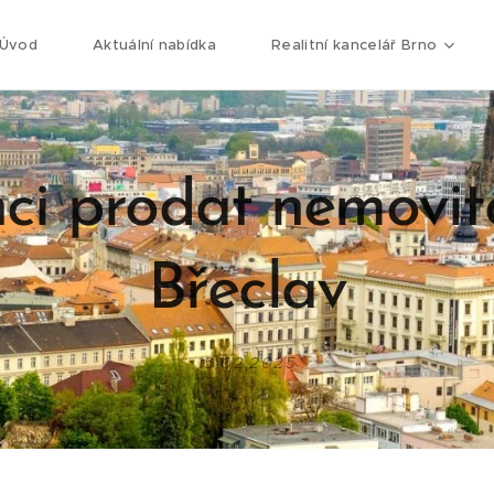
Úvod
Aktuální nabídka
Realitní kancelář Brno
ci prodat nemovit
Břeclav
15.02.2025