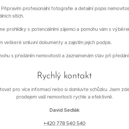
: Připravím profesionální fotografie a detailní popis nemovitos
lních sítích.
eme prohlídky s potenciálními zájemci a pomohu vám s výbě
ím veškeré smluvní dokumenty a zajistím jejich podpis.
mohu s předáním nemovitosti a zaznamenám stav při předání
Rychlý kontakt
ovat pro více informací nebo si domluvte schůzku. Jsem zd
prodejem vaší nemovitosti rychle a efektivně.
David Sedlák
+420 778 540 540