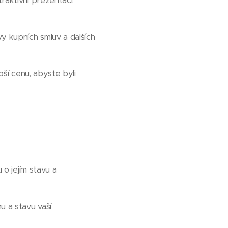
raktivní prezentaci,
vy kupních smluv a dalších
pší cenu, abyste byli
 o jejím stavu a
u a stavu vaší